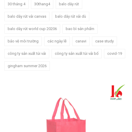
30 tháng 4
30thang4
balo dây rút
balo dây rút vải canvas
balo dây rút vải dù
balo dây rút world cup 20206
bao bì sản phẩm
bảo vệ môi trường
các ngày lễ
canavi
case study
công ty sản xuất túi vải
công ty sản xuất túi vải bố
covid-19
gingham summer 2026