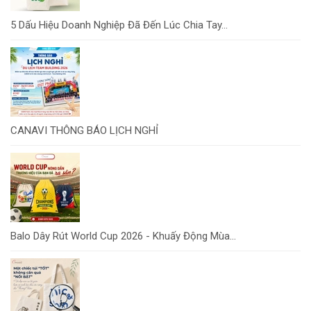
5 Dấu Hiệu Doanh Nghiệp Đã Đến Lúc Chia Tay...
CANAVI THÔNG BÁO LỊCH NGHỈ
Balo Dây Rút World Cup 2026 - Khuấy Động Mùa...