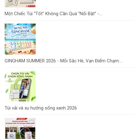
Một Chiếc Túi “Tốt” Không Cần Quá “Nổi Bật” -...
GINGHAM SUMMER 2026 - Mỗi Sắc Hè, Vạn Điểm Chạm:...
Túi vải và xu hướng sống xanh 2026