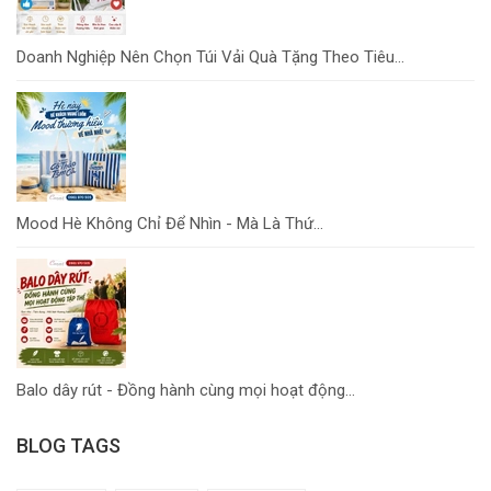
Doanh Nghiệp Nên Chọn Túi Vải Quà Tặng Theo Tiêu...
Mood Hè Không Chỉ Để Nhìn - Mà Là Thứ...
Balo dây rút - Đồng hành cùng mọi hoạt động...
BLOG TAGS