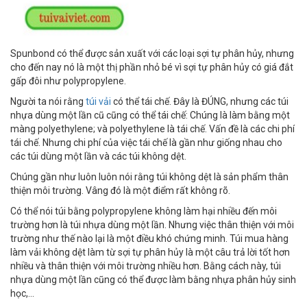
Spunbond có thể được sản xuất với các loại sợi tự phân hủy, nhưng
cho đến nay nó là một thị phần nhỏ bé vì sợi tự phân hủy có giá đắt
gấp đôi như polypropylene.
Người ta nói rằng
túi vải
có thể tái chế. Đây là ĐÚNG, nhưng các túi
nhựa dùng một lần cũ cũng có thể tái chế: Chúng là làm bằng một
màng polyethylene; và polyethylene là tái chế. Vấn đề là các chi phí
tái chế. Nhưng chi phí của việc tái chế là gần như giống nhau cho
các túi dùng một lần và các túi không dệt.
Chúng gần như luôn luôn nói rằng túi không dệt là sản phẩm thân
thiện môi trường. Vâng đó là một điểm rất không rõ.
Có thể nói túi bằng polypropylene không làm hại nhiều đến môi
trường hơn là túi nhựa dùng một lần. Nhưng việc thân thiện với môi
trường như thế nào lại là một điều khó chứng minh. Túi mua hàng
làm vải không dệt làm từ sợi tự phân hủy là một câu trả lời tốt hơn
nhiều và thân thiện với môi trường nhiều hơn. Bằng cách này, túi
nhựa dùng một lần cũng có thể được làm bằng nhựa phân hủy sinh
học,...