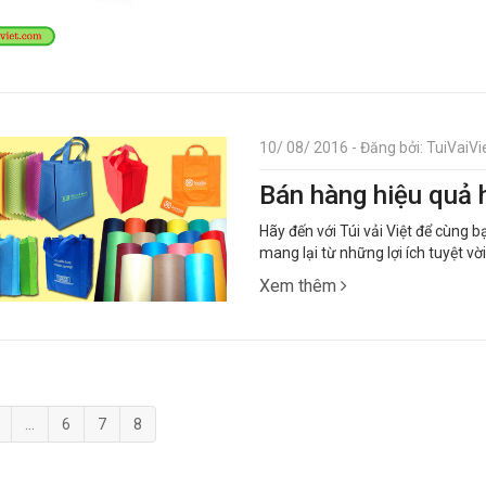
10/ 08/ 2016 - Đăng bởi: TuiVaiVie
Bán hàng hiệu quả h
Hãy đến với Túi vải Việt để cùng b
mang lại từ những lợi ích tuyệt vờ
Xem thêm
...
6
7
8