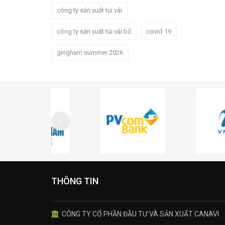
công ty sản xuất túi vải
công ty sản xuất túi vải bố
covid-19
gingham summer 2026
THÔNG TIN
CÔNG TY CỔ PHẦN ĐẦU TƯ VÀ SẢN XUẤT CANAVI