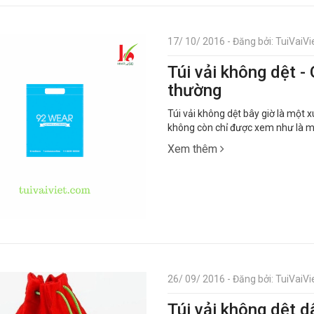
17/ 10/ 2016 - Đăng bởi: TuiVaiVie
Túi vải không dệt - 
thường
Túi vải không dệt bây giờ là một x
không còn chỉ được xem như là một 
Xem thêm
26/ 09/ 2016 - Đăng bởi: TuiVaiVie
Túi vải không dệt d