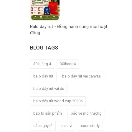
Balo dây rút - Đồng hành cùng mọi hoạt
động...
BLOG TAGS
30 tháng 4
30thang4
balo dây rút
balo dây rút vải canvas
balo dây rút vải dù
balo dây rút world cup 20206
bao bì sản phẩm
bảo vệ môi trường
các ngày lễ
canavi
case study