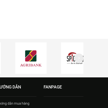
ƯỚNG DẪN
FANPAGE
ướng dẫn mua hàng