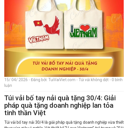
15/ 04/ 2026 - Đăng bởi: TuiVaiViet.com - Túi vải không dệt - 0 bình
luận
Túi vải bố tay nải quà tặng 30/4: Giải
pháp quà tặng doanh nghiệp lan tỏa
tinh thần Việt
Túi vải bố tay nải 30/4 là giải pháp quà tặng doanh nghiệp vừa thiết
thực vừa giàu ý nghĩa. Với thiết kế “I Love Vietnam” trẻ trung và “Sải