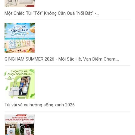
Một Chiếc Túi “Tốt” Không Cần Quá “Nổi Bật” -...
GINGHAM SUMMER 2026 - Mỗi Sắc Hè, Vạn Điểm Chạm:...
Túi vải và xu hướng sống xanh 2026