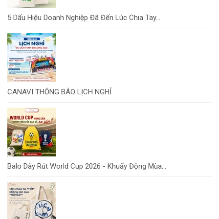
5 Dấu Hiệu Doanh Nghiệp Đã Đến Lúc Chia Tay...
CANAVI THÔNG BÁO LỊCH NGHỈ
Balo Dây Rút World Cup 2026 - Khuấy Động Mùa...