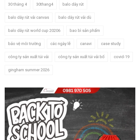
30 tháng 4
30thang4
balo dây rút
balo dây rút vải canvas
balo dây rút vải dù
balo dây rút world cup 20206
bao bì sản phẩm
bảo vệ môi trường
các ngày lễ
canavi
case study
công ty sản xuất túi vải
công ty sản xuất túi vải bố
covid-19
gingham summer 2026