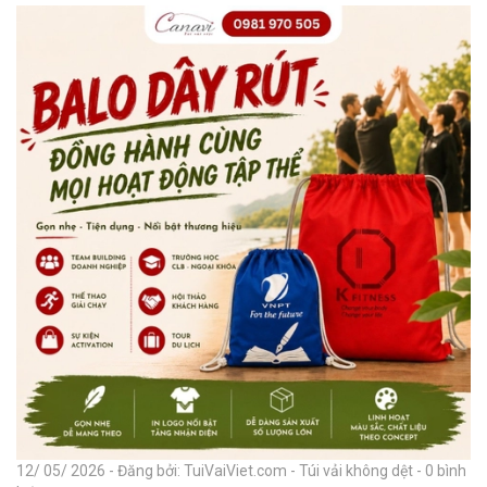
12/ 05/ 2026 - Đăng bởi: TuiVaiViet.com - Túi vải không dệt - 0 bình