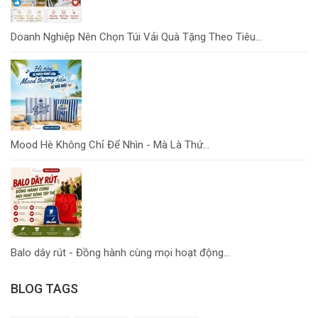
Doanh Nghiệp Nên Chọn Túi Vải Quà Tặng Theo Tiêu...
Mood Hè Không Chỉ Để Nhìn - Mà Là Thứ...
Balo dây rút - Đồng hành cùng mọi hoạt động...
BLOG TAGS