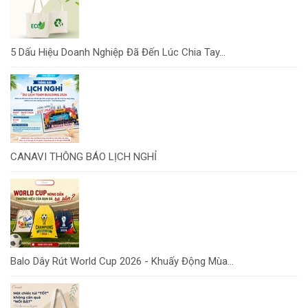
5 Dấu Hiệu Doanh Nghiệp Đã Đến Lúc Chia Tay...
CANAVI THÔNG BÁO LỊCH NGHỈ
Balo Dây Rút World Cup 2026 - Khuấy Động Mùa...