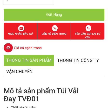
Đặt Hàng
MAIL NHẬN BÁO GIÁ
LIÊN HỆ ĐIỆN THOẠI
YÊU CẦU GỌI LẠI TƯ
VẤN
Giá cả cạnh tranh
THÔNG TIN SẢN PHẨM
THÔNG TIN CÔNG TY
VẬN CHUYỂN
Mô tả sản phẩm Túi Vải
Đay TVĐ01
Chất liệu: Sợi đay