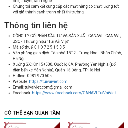
nhiệt huyết, lành nghề.
Chúng tôi cam kết cung cấp các mặt hàng có chất lượng tốt
với giá thành cạnh tranh nhất thị trường
Thông tin liên hệ
CÔNG TY CỔ PHẦN ĐẦU TƯ VÀ SẢN XUẤT CANAVI - CANAVI.,
JSC - Thương hiệu "Túi Vải Việt"
Mã số thuế: 0 1 0 7 2 5 1 5 3 5
Văn phòng giao dịch: Tòa nhà 18T2 - Trung Hòa - Nhân Chính,
Hà Nội
Xưởng SX: Km15+500, Quốc lộ 6A, Phường Yên Nghĩa (Đối
diện bến xe Yên Nghĩa), Quận Hà Đông, TP Hà Nội
Hotline: 0981 970 505
Website:
https://tuivaiviet.com
Email: tuivaiviet.com@gmail.com
Facebook:
https://www.facebook.com/CANAVI.TuiVaiViet
CÓ THỂ BẠN QUAN TÂM