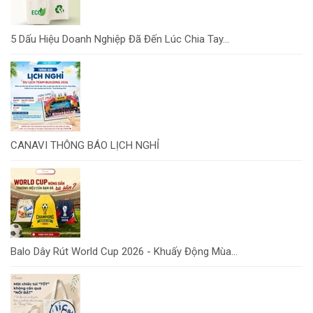
5 Dấu Hiệu Doanh Nghiệp Đã Đến Lúc Chia Tay...
CANAVI THÔNG BÁO LỊCH NGHỈ
Balo Dây Rút World Cup 2026 - Khuấy Động Mùa...