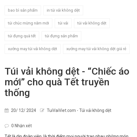
bao bì sản phẩm
in túi vải không dệt
túi chúc mừng năm mới
túi vải
túi vải không dệt
túi đựng quà tết
túi đựng sản phẩm
xưởng may túi vải không dệt
xưởng may túi vải không dệt giá rẻ
Túi vải không dệt - “Chiếc áo
mới” cho quà Tết truyền
thống
20/ 12/ 2024
TuiVaiViet.com - Túi vải không dệt
0 Nhận xét
Tết là dịp đoàn viên, là thời điểm mọi người trao nhau những món