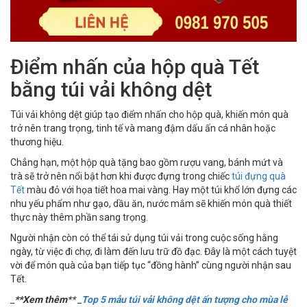
Điểm nhấn của hộp quà Tết
bằng túi vải không dệt
Túi vải không dệt giúp tạo điểm nhấn cho hộp quà, khiến món quà
trở nên trang trọng, tinh tế và mang đậm dấu ấn cá nhân hoặc
thương hiệu.
Chẳng hạn, một hộp quà tặng bao gồm rượu vang, bánh mứt và
trà sẽ trở nên nổi bật hơn khi được đựng trong chiếc
túi đựng quà
Tết
màu đỏ với họa tiết hoa mai vàng. Hay một túi khổ lớn đựng các
nhu yếu phẩm như gạo, dầu ăn, nước mắm sẽ khiến món quà thiết
thực này thêm phần sang trọng.
Người nhận còn có thể tái sử dụng túi vải trong cuộc sống hằng
ngày, từ việc đi chợ, đi làm đến lưu trữ đồ đạc. Đây là một cách tuyệt
vời để món quà của bạn tiếp tục “đồng hành” cùng người nhận sau
Tết.
_
**Xem thêm
** _
Top 5 mẫu túi vải không dệt ấn tượng cho mùa lễ