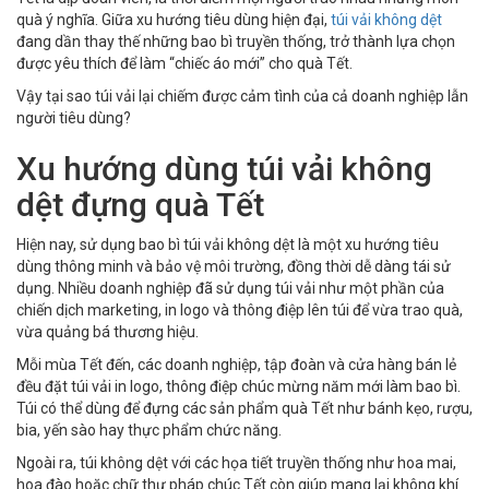
quà ý nghĩa. Giữa xu hướng tiêu dùng hiện đại,
túi vải không dệt
đang dần thay thế những bao bì truyền thống, trở thành lựa chọn
được yêu thích để làm “chiếc áo mới” cho quà Tết.
Vậy tại sao túi vải lại chiếm được cảm tình của cả doanh nghiệp lẫn
người tiêu dùng?
Xu hướng dùng túi vải không
dệt đựng quà Tết
Hiện nay, sử dụng bao bì túi vải không dệt là một xu hướng tiêu
dùng thông minh và bảo vệ môi trường, đồng thời dễ dàng tái sử
dụng. Nhiều doanh nghiệp đã sử dụng túi vải như một phần của
chiến dịch marketing, in logo và thông điệp lên túi để vừa trao quà,
vừa quảng bá thương hiệu.
Mỗi mùa Tết đến, các doanh nghiệp, tập đoàn và cửa hàng bán lẻ
đều đặt túi vải in logo, thông điệp chúc mừng năm mới làm bao bì.
Túi có thể dùng để đựng các sản phẩm quà Tết như bánh kẹo, rượu,
bia, yến sào hay thực phẩm chức năng.
Ngoài ra, túi không dệt với các họa tiết truyền thống như hoa mai,
hoa đào hoặc chữ thư pháp chúc Tết còn giúp mang lại không khí