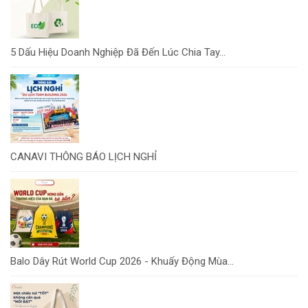
5 Dấu Hiệu Doanh Nghiệp Đã Đến Lúc Chia Tay...
CANAVI THÔNG BÁO LỊCH NGHỈ
Balo Dây Rút World Cup 2026 - Khuấy Động Mùa...