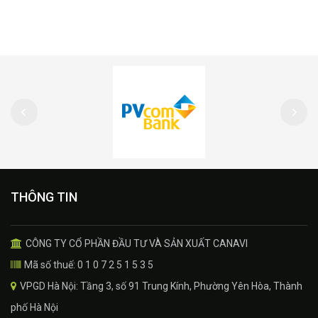
THÔNG TIN
CÔNG TY CỔ PHẦN ĐẦU TƯ VÀ SẢN XUẤT CANAVI
Mã số thuế: 0 1 0 7 2 5 1 5 3 5
VPGD Hà Nội: Tầng 3, số 91 Trung Kính, Phường Yên Hòa, Thành
phố Hà Nội