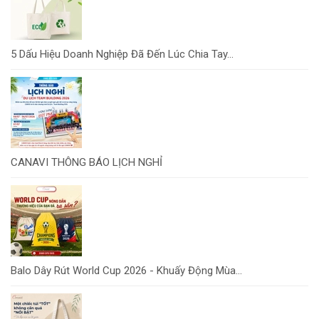
5 Dấu Hiệu Doanh Nghiệp Đã Đến Lúc Chia Tay...
CANAVI THÔNG BÁO LỊCH NGHỈ
Balo Dây Rút World Cup 2026 - Khuấy Động Mùa...