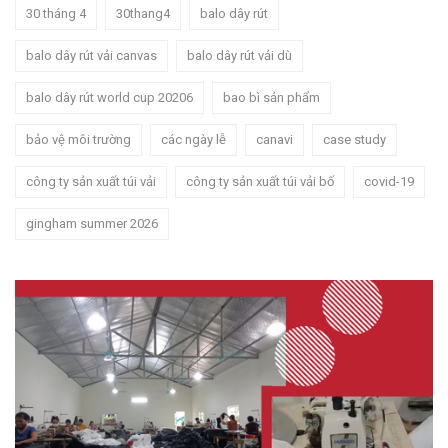
30 tháng 4
30thang4
balo dây rút
balo dây rút vải canvas
balo dây rút vải dù
balo dây rút world cup 20206
bao bì sản phẩm
bảo vệ môi trường
các ngày lễ
canavi
case study
công ty sản xuất túi vải
công ty sản xuất túi vải bố
covid-19
gingham summer 2026