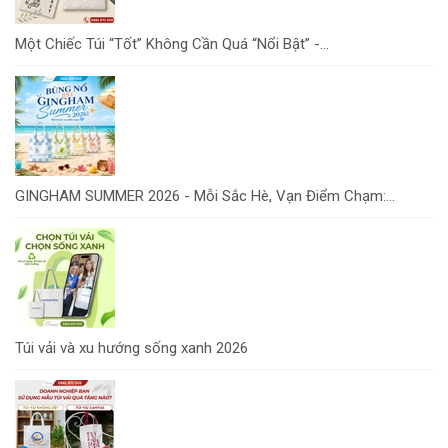
Một Chiếc Túi “Tốt” Không Cần Quá “Nổi Bật” -...
GINGHAM SUMMER 2026 - Mỗi Sắc Hè, Vạn Điểm Chạm:...
Túi vải và xu hướng sống xanh 2026