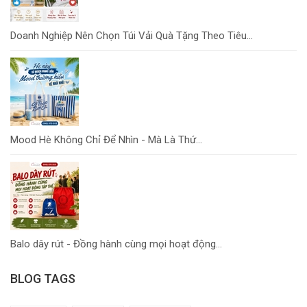
Doanh Nghiệp Nên Chọn Túi Vải Quà Tặng Theo Tiêu...
Mood Hè Không Chỉ Để Nhìn - Mà Là Thứ...
Balo dây rút - Đồng hành cùng mọi hoạt động...
BLOG TAGS