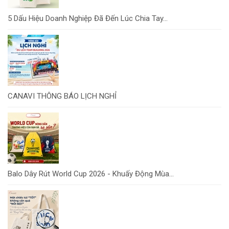
5 Dấu Hiệu Doanh Nghiệp Đã Đến Lúc Chia Tay...
CANAVI THÔNG BÁO LỊCH NGHỈ
Balo Dây Rút World Cup 2026 - Khuấy Động Mùa...