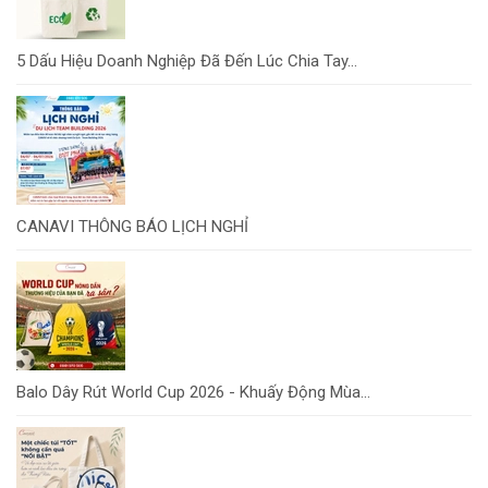
5 Dấu Hiệu Doanh Nghiệp Đã Đến Lúc Chia Tay...
CANAVI THÔNG BÁO LỊCH NGHỈ
Balo Dây Rút World Cup 2026 - Khuấy Động Mùa...