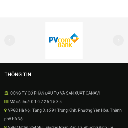
THÔNG TIN
CÔNG TY CỔ PHẦN ĐẦU TƯ VÀ SẢN XUẤT CANAVI
Mã số thuế: 0 1 0 7 2 5 1 5 3 5
VPGD Hà Nội: Tầng 3, số 91 Trung Kính, Phường Yên Hòa, Thành
phố Hà Nội
VPGD HCM: 354/46L, Đường Phan Văn Trị, Phường Bình Lợi