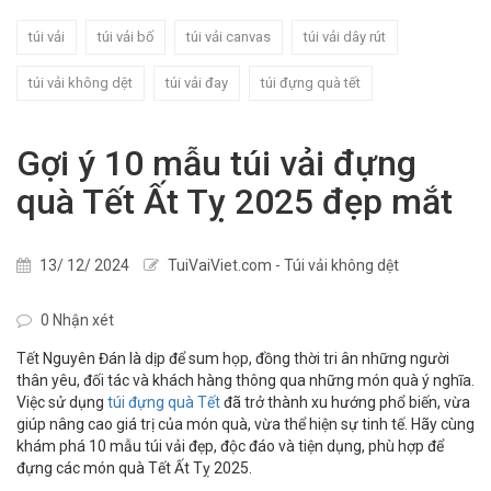
túi vải
túi vải bố
túi vải canvas
túi vải dây rút
túi vải không dệt
túi vải đay
túi đựng quà tết
Gợi ý 10 mẫu túi vải đựng
quà Tết Ất Tỵ 2025 đẹp mắt
13/ 12/ 2024
TuiVaiViet.com - Túi vải không dệt
0 Nhận xét
Tết Nguyên Đán là dịp để sum họp, đồng thời tri ân những người
thân yêu, đối tác và khách hàng thông qua những món quà ý nghĩa.
Việc sử dụng
túi đựng quà Tết
đã trở thành xu hướng phổ biến, vừa
giúp nâng cao giá trị của món quà, vừa thể hiện sự tinh tế. Hãy cùng
khám phá 10 mẫu túi vải đẹp, độc đáo và tiện dụng, phù hợp để
đựng các món quà Tết Ất Tỵ 2025.