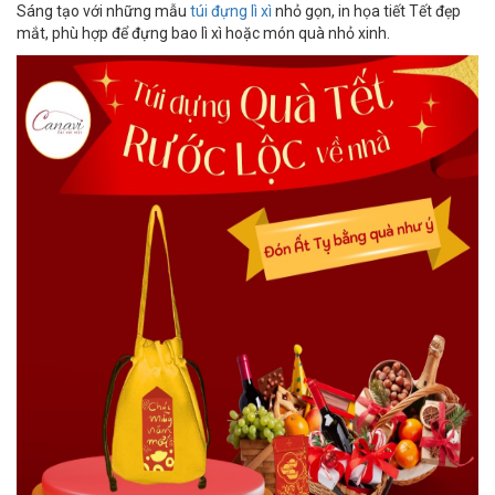
Sáng tạo với những mẫu
túi đựng lì xì
nhỏ gọn, in họa tiết Tết đẹp
mắt, phù hợp để đựng bao lì xì hoặc món quà nhỏ xinh.