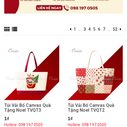
1
...
3
4
5
6
7
...
52
Túi Vải Bố Canvas Quà
Túi Vải Bố Canvas Quà
Tặng Noel TVQT3
Tặng Noel TVQT2
1₫
1₫
Hotline: 098 197 0505
Hotline: 098 197 0505