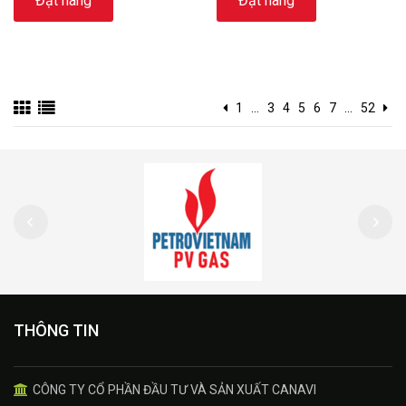
Đặt hàng
Đặt hàng
1
...
3
4
5
6
7
...
52
THÔNG TIN
CÔNG TY CỔ PHẦN ĐẦU TƯ VÀ SẢN XUẤT CANAVI