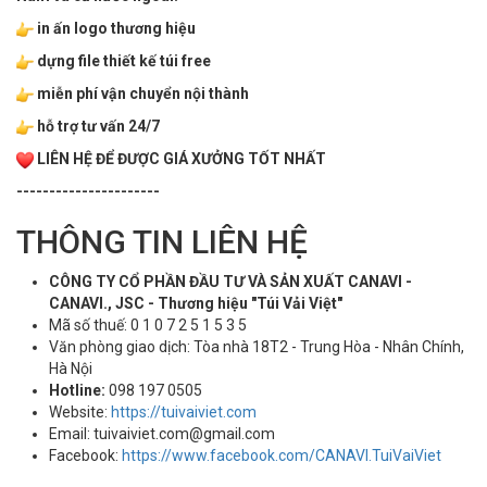
in ấn logo thương hiệu
dựng file thiết kế túi free
miễn phí vận chuyển nội thành
hỗ trợ tư vấn 24/7
LIÊN HỆ ĐỂ ĐƯỢC GIÁ XƯỞNG TỐT NHẤT
----------------------
THÔNG TIN LIÊN HỆ
CÔNG TY CỔ PHẦN ĐẦU TƯ VÀ SẢN XUẤT CANAVI -
CANAVI., JSC - Thương hiệu "Túi Vải Việt"
Mã số thuế: 0 1 0 7 2 5 1 5 3 5
Văn phòng giao dịch: Tòa nhà 18T2 - Trung Hòa - Nhân Chính,
Hà Nội
Hotline:
098 197 0505‬
Website:
https://tuivaiviet.com
Email: tuivaiviet.com@gmail.com
Facebook:
https://www.facebook.com/CANAVI.TuiVaiViet