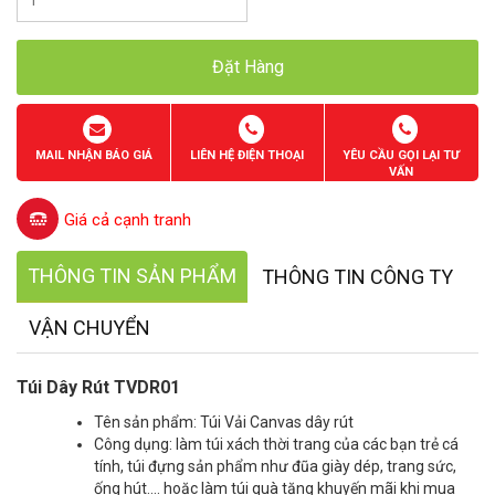
Đặt Hàng
MAIL NHẬN BÁO GIÁ
LIÊN HỆ ĐIỆN THOẠI
YÊU CẦU GỌI LẠI TƯ
VẤN
Giá cả cạnh tranh
THÔNG TIN SẢN PHẨM
THÔNG TIN CÔNG TY
VẬN CHUYỂN
Túi Dây Rút TVDR01
Tên sản phẩm: Túi Vải Canvas dây rút
Công dụng: làm túi xách thời trang của các bạn trẻ cá
tính, túi đựng sản phẩm như đũa giày dép, trang sức,
ống hút…. hoặc làm túi quà tặng khuyến mãi khi mua