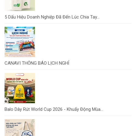
5 Dấu Hiệu Doanh Nghiệp Đã Đến Lúc Chia Tay...
CANAVI THÔNG BÁO LỊCH NGHỈ
Balo Dây Rút World Cup 2026 - Khuấy Động Mùa...