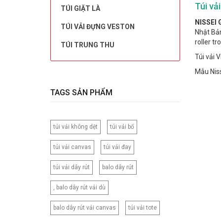
Túi vả
TÚI GIẶT LÀ
NISSEI
TÚI VẢI ĐỰNG VESTON
Nhật Bản
roller t
TÚI TRUNG THU
Túi vải 
Mẫu Nis
TAGS SẢN PHẨM
túi vải không dệt
túi vải bố
túi vải canvas
túi vải đay
túi vải dây rút
balo dây rút
, balo dây rút vải dù
balo dây rút vải canvas
túi vải tote