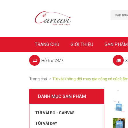
TRANG CHỦ
GIỚI THIỆU
SẢN PHẨM
Hỗ trợ 24/7
X
Trang chủ
Túi vải không dệt may gia công có cúc bấ
DANH MỤC SẢN PHẨM
TÚI VẢI BỐ - CANVAS
TÚI VẢI ĐAY