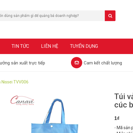
TIN TỨC
LIÊN HỆ
TUYỂN DỤNG
ưởng sản xuất trực tiếp
Cam kết chất lượng
m Nissei TVV006
Túi v
cúc 
1₫
- Mã sản