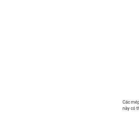
Các mép 
này có t