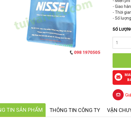
- Miễn phí
- Giao hà
- Thời gia
- Số lượng
SỐ LƯỢN
MA
B
Gi
G TIN SẢN PHẨM
THÔNG TIN CÔNG TY
VẬN CHU