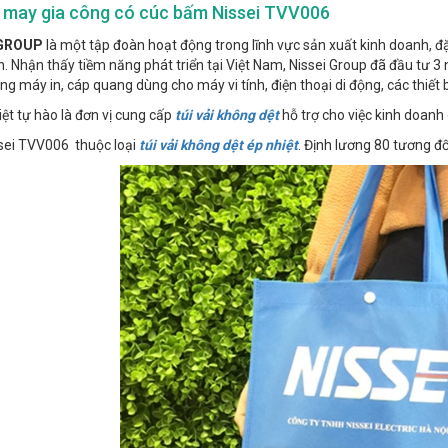
i may gia công có cúc bấm Nissei TVV006
 GROUP
là một tập đoàn hoạt động trong lĩnh vực sản xuất kinh doanh, đ
. Nhận thấy tiềm năng phát triển tại Việt Nam, Nissei Group đã đầu tư 
rong máy in, cáp quang dùng cho máy vi tính, điện thoại di động, các thiết 
Việt tự hào là đơn vị cung cấp
túi vải không dệt
hỗ trợ cho việc kinh doanh
sei TVV006 thuộc loại
túi vải không dệt ép nhiệt
. Định lương 80 tương đố