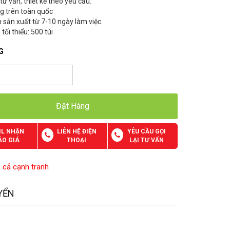
 tư vấn, thiết kế theo yêu cầu.
ng trên toàn quốc
n sản xuất từ 7-10 ngày làm việc
 tối thiểu: 500 túi
G
Đặt Hàng
IL NHẬN
LIÊN HỆ ĐIỆN
YÊU CẦU GỌI
ÁO GIÁ
THOẠI
LẠI TƯ VẤN
á cả cạnh tranh
YỂN