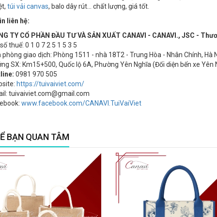
ệt,
túi vải canvas
, balo dây rút... chất lượng, giá tốt.
n liên hệ:
G TY CỔ PHẦN ĐẦU TƯ VÀ SẢN XUẤT CANAVI - CANAVI., JSC - Thương 
ố thuế: 0 1 0 7 2 5 1 5 3 5
 phòng giao dịch: Phòng 1511 - nhà 18T2 - Trung Hòa - Nhân Chính, Hà 
ng SX: Km15+500, Quốc lộ 6A, Phường Yên Nghĩa (Đối diện bến xe Yên 
line:
0981 970 505
site:
https://tuivaiviet.com/
il: tuivaiviet.com@gmail.com
ebook:
www.facebook.com/CANAVI.TuiVaiViet
Ể BẠN QUAN TÂM