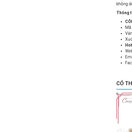
không d
Thông ti
CÔN
Mã s
Văn
Xưở
Hot
Web
Ema
Fac
CÓ TH