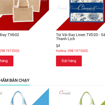
i Đay TVĐ02
Túi Vải Đay Linen TVD20 - S
Thanh Lịch
1₫
 098 197 0505
Hotline: 098 197 0505
 hàng
Đặt hàng
HẨM BÁN CHẠY