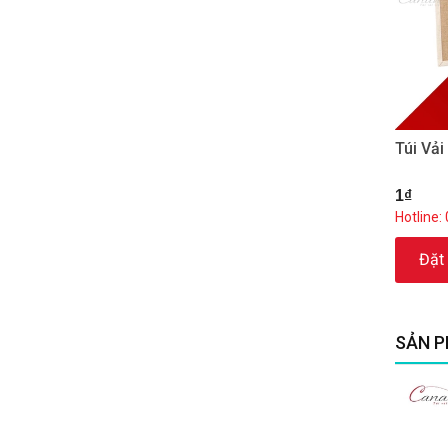
Túi Vả
1₫
Hotline:
Đặt
SẢN P