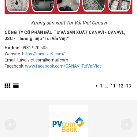
Xưởng sản xuất Túi Vải Việt Canavi
CÔNG TY CỔ PHẦN ĐẦU TƯ VÀ SẢN XUẤT CANAVI - CANAVI.,
JSC - Thương hiệu "Túi Vải Việt"
Hotline:
0981 970 505
Website:
https://tuivaiviet.com/
Email: tuivaiviet.com@gmail.com
Facebook:
www.facebook.com/CANAVI.TuiVaiViet
1
...
11
12
13