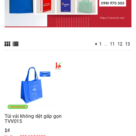
1
...
11
12
13
Túi vải không dệt gấp gọn
TVV015
1₫