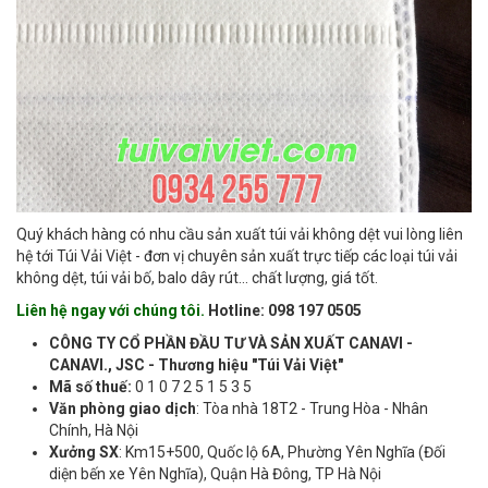
Quý khách hàng có nhu cầu sản xuất túi vải không dệt vui lòng liên
hệ tới Túi Vải Việt - đơn vị chuyên sản xuất trực tiếp các loại túi vải
không dệt, túi vải bố, balo dây rút... chất lượng, giá tốt.
Liên hệ ngay với chúng tôi.
Hotline: 098 197 0505
CÔNG TY CỔ PHẦN ĐẦU TƯ VÀ SẢN XUẤT CANAVI -
CANAVI., JSC - Thương hiệu "Túi Vải Việt"
Mã số thuế:
0 1 0 7 2 5 1 5 3 5
Văn phòng giao dịch
: Tòa nhà 18T2 - Trung Hòa - Nhân
Chính, Hà Nội
Xưởng SX
: Km15+500, Quốc lộ 6A, Phường Yên Nghĩa (Đối
diện bến xe Yên Nghĩa), Quận Hà Đông, TP Hà Nội