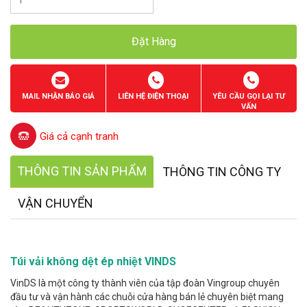
Đặt Hàng
MAIL NHẬN BÁO GIÁ
LIÊN HỆ ĐIỆN THOẠI
YÊU CẦU GỌI LẠI TƯ
VẤN
Giá cả cạnh tranh
THÔNG TIN SẢN PHẨM
THÔNG TIN CÔNG TY
VẬN CHUYỂN
Túi vải không dệt ép nhiệt VINDS
VinDS là một công ty thành viên của tập đoàn Vingroup chuyên
đầu tư và vận hành các chuỗi cửa hàng bán lẻ chuyên biệt mang