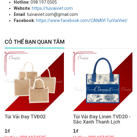
Hotline:
098 197 0505
Website
:
https://tuivaiviet.com
Email
: tuivaiviet.com@gmail.com
Facebook:
https://www.facebook.com/CANAVI.TuiVaiViet/
CÓ THỂ BẠN QUAN TÂM
Túi Vải Đay TVĐ02
Túi Vải Đay Linen TVD20 -
Sắc Xanh Thanh Lịch
1₫
1₫