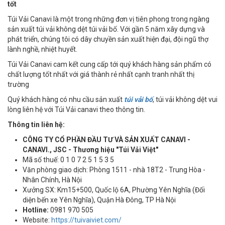
tốt
Túi Vải Canavi là một trong những đơn vị tiên phong trong ngàng
sản xuất túi vải không dệt túi vải bố. Với gần 5 năm xây dựng và
phát triển, chúng tôi có dây chuyền sản xuất hiện đại, đội ngũ thợ
lành nghề, nhiệt huyết.
Túi Vải Canavi cam kết cung cấp tới quý khách hàng sản phẩm có
chất lượng tốt nhất với giá thành rẻ nhất cạnh tranh nhất thị
trường
Quý khách hàng có nhu cầu sản xuất
túi vải bố
, túi vải không dệt vui
lòng liên hệ với Túi Vải canavi theo thông tin.
Thông tin liên hệ:
CÔNG TY CỔ PHẦN ĐẦU TƯ VÀ SẢN XUẤT CANAVI -
CANAVI., JSC - Thương hiệu "Túi Vải Việt"
Mã số thuế: 0 1 0 7 2 5 1 5 3 5
Văn phòng giao dịch: Phòng 1511 - nhà 18T2 - Trung Hòa -
Nhân Chính, Hà Nội
Xưởng SX: Km15+500, Quốc lộ 6A, Phường Yên Nghĩa (Đối
diện bến xe Yên Nghĩa), Quận Hà Đông, TP Hà Nội
Hotline:
0981 970 505
Website:
https://tuivaiviet.com/