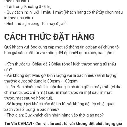
theo nhu cầu).
- Tải trọng: Khoảng 3 - 6 kg.
- Quy cách in: In lưới 1 màu 1 mặt (Khách hàng có thể tùy chọn màu
in theo nhu cầu).
- Hình thức gia công: Túi may đục lỗ.
CÁCH THỨC ĐẶT HÀNG
Quý khách vui lòng cung cấp một số thông tin cơ bản để chúng tôi
báo giá sản xuất túi vải không dệt ép nhiệt quai xách, bao gồm:
- Kích thước túi: Chiều dài? Chiều rộng? Kích thước hông túi (nếu
có)?
- Vải không dệt: Màu gì? Định lượng vải là bao nhiêu? Định lượng
thường được sử dụng là 80gsm - 100gsm.
- In ấn: Bao nhiêu màu? In nội dung, hình ảnh gì? In mấy mặt (ví dụ:
chỉ mặt trước; chỉ in mặt sau; in mặt trước và mặt sau; in mặt
trước, mặt sau và hông túi).
- Số lượng: Quý khách cần đặt in túi vải không dệt ép nhiệt quai
xách với số lượng là bao nhiêu?
- Thời gian: Quý khách cần nhận hàng vào thời gian nào?
Túi Vải CANAVI - đơn vị sản xuất túi vải không dệt chất lượng giá