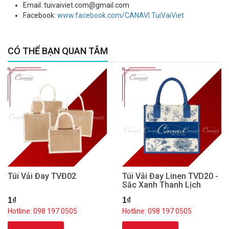
Email: tuivaiviet.com@gmail.com
Facebook:
www.facebook.com/CANAVI.TuiVaiViet
CÓ THỂ BẠN QUAN TÂM
Túi Vải Đay TVĐ02
Túi Vải Đay Linen TVD20 -
Sắc Xanh Thanh Lịch
1₫
1₫
Hotline: 098 197 0505
Hotline: 098 197 0505