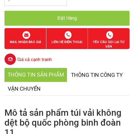
Đặt Hàng
MAIL NHẬN BÁO GIÁ
LIÊN HỆ ĐIỆN THOẠI
YÊU CẦU GỌI LẠI TƯ
VẤN
Giá cả cạnh tranh
THÔNG TIN SẢN PHẨM
THÔNG TIN CÔNG TY
VẬN CHUYỂN
Mô tả sản phẩm túi vải không
dệt bộ quốc phòng binh đoàn
11