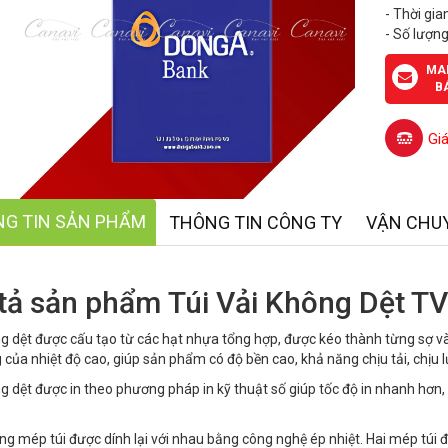
- Thời gia
- Số lượng
MA
B
Gi
G TIN SẢN PHẨM
THÔNG TIN CÔNG TY
VẬN CHU
tả sản phẩm Túi Vải Không Dệt T
g dệt được cấu tạo từ các hạt nhựa tổng hợp, được kéo thành từng sợ và 
 của nhiệt độ cao, giúp sản phẩm có độ bền cao, khả năng chịu tải, chịu lự
g dệt được in theo phương pháp in kỹ thuật số giúp tốc độ in nhanh hơn
g mép túi được dính lại với nhau bằng công nghệ ép nhiệt. Hai mép túi đ