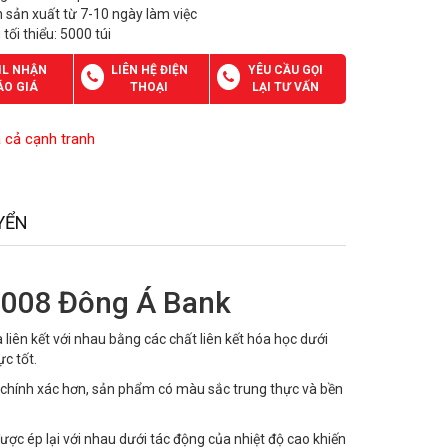
n sản xuất từ 7-10 ngày làm việc
 tối thiểu: 5000 túi
IL NHẬN
LIÊN HỆ ĐIỆN
YÊU CẦU GỌI
ÁO GIÁ
THOẠI
LẠI TƯ VẤN
á cả cạnh tranh
YỂN
V008 Đông Á Bank
liên kết với nhau bằng các chất liên kết hóa học dưới
c tốt.
, chính xác hơn, sản phẩm có màu sắc trung thực và bền
ược ép lại với nhau dưới tác động của nhiệt độ cao khiến