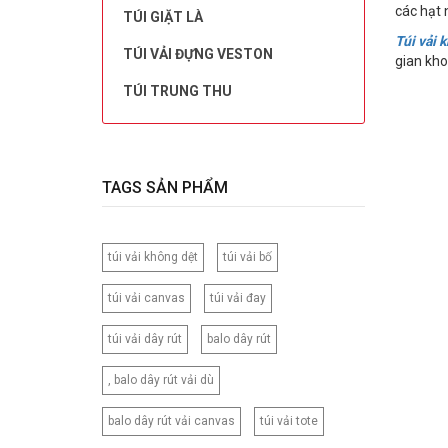
các hạt 
TÚI GIẶT LÀ
Túi vải 
TÚI VẢI ĐỰNG VESTON
gian kh
TÚI TRUNG THU
TAGS SẢN PHẨM
túi vải không dệt
túi vải bố
túi vải canvas
túi vải đay
túi vải dây rút
balo dây rút
, balo dây rút vải dù
balo dây rút vải canvas
túi vải tote