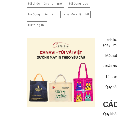
túi chúc mừng năm mới
túi đựng rượu
túi đựng chăn màn
túi vải đựng lịch tết
túi trung thu
- Định l
(dày - m
- Màu sắ
- Kiểu d
- Tải trọ
- Quy cá
CÁC
Quý khác