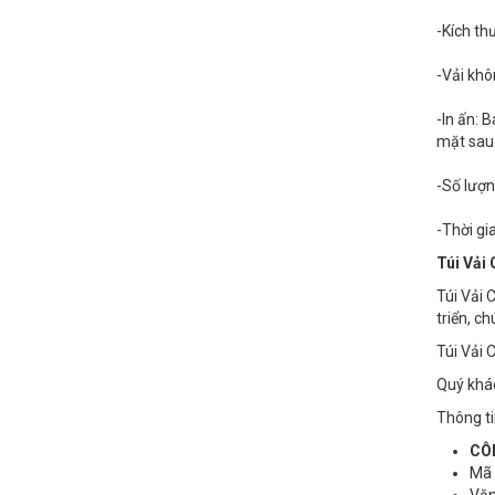
-Kích th
-Vải khô
-In ấn: 
mặt sau 
-Số lượn
-Thời gi
Túi Vải 
Túi Vải 
triển, c
Túi Vải 
Quý khá
Thông tin
CÔN
Mã s
Văn