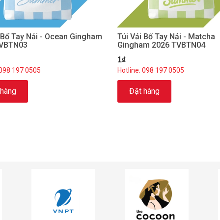
i Bố Tay Nải - Ocean Gingham
Túi Vải Bố Tay Nải - Matcha
TVBTN03
Gingham 2026 TVBTN04
1₫
 098 197 0505
Hotline: 098 197 0505
 hàng
Đặt hàng