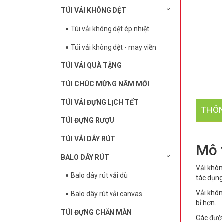
TÚI VẢI KHÔNG DỆT
Túi vải không dệt ép nhiệt
Túi vải không dệt - may viền
TÚI VẢI QUÀ TẶNG
TÚI CHÚC MỪNG NĂM MỚI
TÚI VẢI ĐỰNG LỊCH TẾT
THÔN
TÚI ĐỰNG RƯỢU
TÚI VẢI DÂY RÚT
Mô 
BALO DÂY RÚT
Vải khôn
Balo dây rút vải dù
tác dụng
Vải khôn
Balo dây rút vải canvas
bỉ hơn.
TÚI ĐỰNG CHĂN MÀN
Các đườn