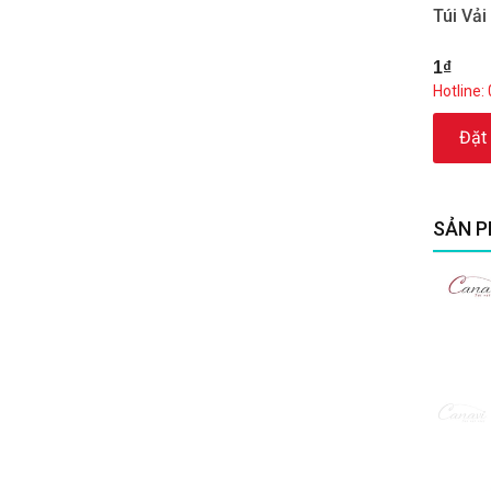
Túi Vả
1₫
Hotline:
Đặt
SẢN P