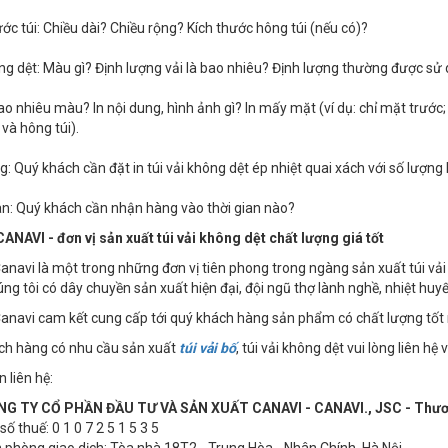
ước túi: Chiều dài? Chiều rộng? Kích thước hông túi (nếu có)?
ng dệt: Màu gì? Định lượng vải là bao nhiêu? Định lượng thường được s
Bao nhiêu màu? In nội dung, hình ảnh gì? In mấy mặt (ví dụ: chỉ mặt trước;
và hông túi).
g: Quý khách cần đặt in túi vải không dệt ép nhiệt quai xách với số lượng
an: Quý khách cần nhận hàng vào thời gian nào?
CANAVI - đơn vị sản xuất túi vải không dệt chất lượng giá tốt
Canavi là một trong những đơn vị tiên phong trong ngàng sản xuất túi vải
húng tôi có dây chuyền sản xuất hiện đại, đội ngũ thợ lành nghề, nhiệt huyế
Canavi cam kết cung cấp tới quý khách hàng sản phẩm có chất lượng tốt n
ch hàng có nhu cầu sản xuất
túi vải bố
, túi vải không dệt vui lòng liên hệ 
 liên hệ:
G TY CỔ PHẦN ĐẦU TƯ VÀ SẢN XUẤT CANAVI - CANAVI., JSC - Thương 
ố thuế: 0 1 0 7 2 5 1 5 3 5
 phòng giao dịch: Tòa nhà 18T2 - Trung Hòa - Nhân Chính, Hà Nội