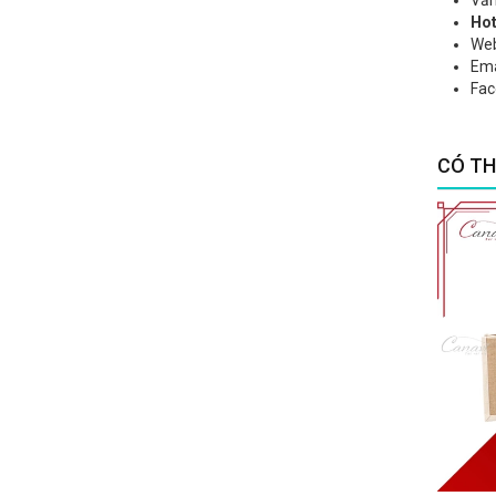
Hot
Web
Ema
Fac
CÓ TH