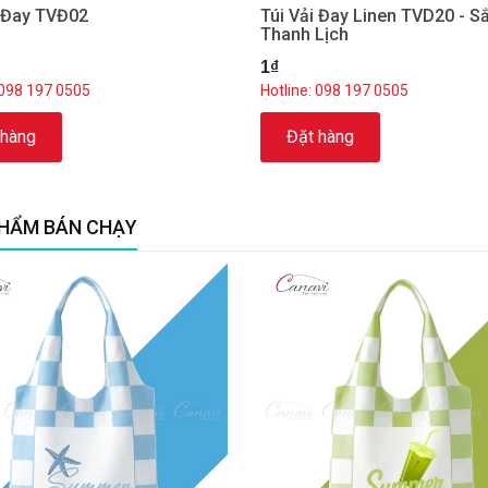
i Đay TVĐ02
Túi Vải Đay Linen TVD20 - S
Thanh Lịch
1₫
 098 197 0505
Hotline: 098 197 0505
 hàng
Đặt hàng
HẨM BÁN CHẠY