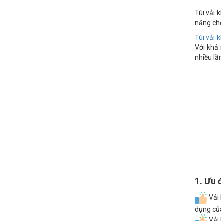
Túi vải 
năng chố
Túi vải 
Với khả 
nhiều lầ
1. Ưu 
Vải 
dụng của
Vải 