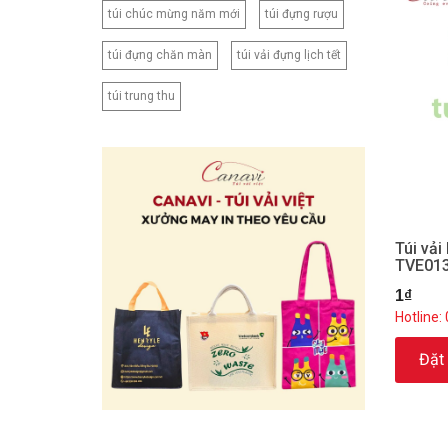
túi chúc mừng năm mới
túi đựng rượu
túi đựng chăn màn
túi vải đựng lịch tết
túi trung thu
Túi vả
TVE01
1₫
Hotline:
Đặt