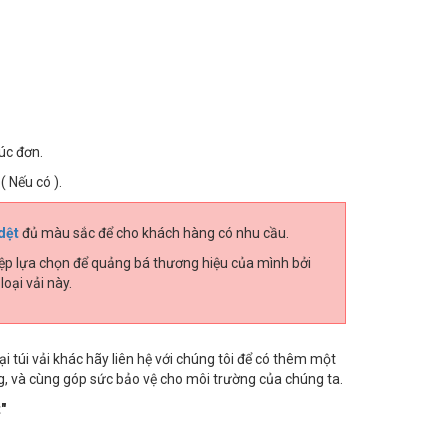
úc đơn.
 Nếu có ).
dệt
đủ màu sắc để cho khách hàng có nhu cầu.
iệp lựa chọn để quảng bá thương hiệu của mình bởi
loại vải này.
ại túi vải khác hãy liên hệ với chúng tôi để có thêm một
g, và cùng góp sức bảo vệ cho môi trường của chúng ta.
"