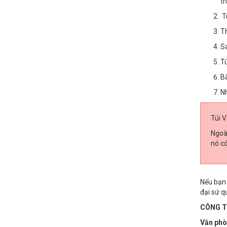
th
Tú
Th
Sa
Tú
Bà
Nh
Túi 
Ngoài
nó có
Nếu bạn 
đại sứ q
CÔNG TY
Văn phò