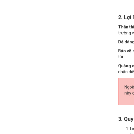
2. Lợi
Thân th
trường v
Dễ dàng
Bảo vệ 
túi.
Quảng c
nhận diệ
Ngoài
này 
3. Quy
Li