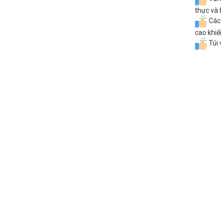
thực và 
Các 
cao khiế
Túi 