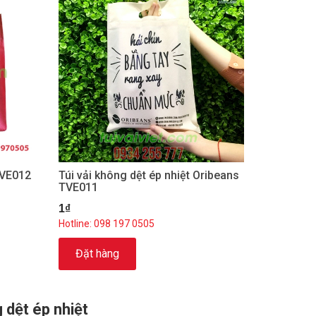
TVE012
Túi vải không dệt ép nhiệt Oribeans
TVE011
1₫
Hotline: 098 197 0505
Đặt hàng
 dệt ép nhiệt