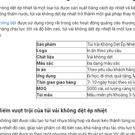
không dệt ép nhiệt là một loại túi được sản xuất bằng cách ép nhiệt và kế
ng thấm nước, túi vải không dệt ép nhiệt trở thành một giải pháp thay th
không dệt
được sử dụng rộng rãi trong các hoạt động quảng cáo thương
năng chịu lực tốt và độ bền cao, túi vải không dệt ép nhiệt là một lựa
n
.
Sản phẩm
Túi Vải Không Dệt Ép Nhiệ
Logo
In ấn theo yêu cầu
Chất liệu
Vải không dệt
Màu sắc
Đa dạng màu sắc
In ấn
Theo yêu cầu khách hàn
Ứng dụng
Đi học, đi chơi, quà tặng,
Thời gian giao hàng
7- 10 ngày hoặc theo số 
MOQ
5000 cái, số lượng càng lớ
Túi mẫu
Mẫu miễn phí Khoảng 3-5
điểm vượt trội của túi vải không dệt ép nhiệt
không dệt được cấu tạo từ hạt nhựa tổng hợp và được kéo thành từng sợi, 
 nhiệt độ cao, giúp sản phẩm có độ bền cao, khả năng chịu tải, chịu lực t
không dệt được in theo một phương pháp in kỹ thuật số giúp tốc độ in 