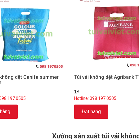
i không dệt Canifa summer
Túi vải không dệt Agribank 
3
1₫
 098 197 0505
Hotline: 098 197 0505
 hàng
Đặt hàng
Xưởng sản xuất túi vải không