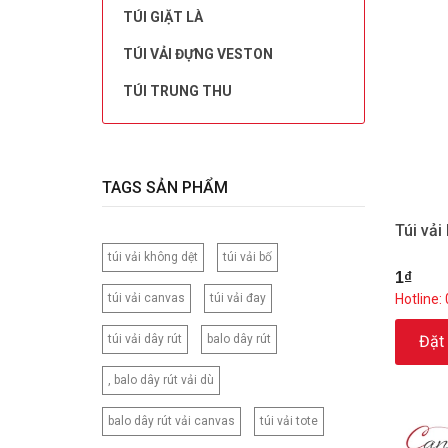
TÚI GIẶT LÀ
TÚI VẢI ĐỰNG VESTON
TÚI TRUNG THU
TAGS SẢN PHẨM
Túi vả
túi vải không dệt
túi vải bố
1₫
túi vải canvas
túi vải đay
Hotline:
túi vải dây rút
balo dây rút
Đặt
, balo dây rút vải dù
balo dây rút vải canvas
túi vải tote