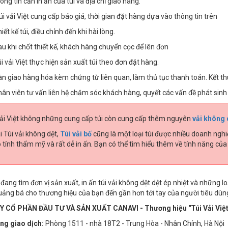
ông tin cần in ấn của túi và địa chỉ giao hàng.
i vải Việt cung cấp báo giá,
thời gian đặt hàng dựa vào thông tin trên
iết kế túi, điều chỉnh đến khi hài lòng.
u khi
chốt thiết kế,
khách hàng chuyển cọc để lên đơn
i vải Việt thực hiện sản xuất túi theo đơn đặt hàng.
n giao hàng hóa kèm chứng từ liên quan, làm thủ tục thanh toán. Kết th
ân viên tư vấn liên hệ chăm sóc khách hàng, quyết các vấn đề phát sinh (
Vải Việt không những cung cấp túi còn cung cấp thêm nguyên
vải không 
 Túi vải không dệt,
Túi vải bố
cũng là một loại túi được nhiều doanh ngh
 tính thẩm mỹ và rất dễ in ấn. Bạn có thể tìm hiểu thêm về tính năng của 
đang tìm đơn vị sản xuất, in ấn túi vải không dệt dệt ép nhiệt và những lo
uảng bá cho thương hiệu của bạn đến gần hơn tới tay của người tiêu dùn
 CỔ PHẦN ĐẦU TƯ VÀ SẢN XUẤT CANAVI - Thương hiệu "Túi Vải Việt
ng giao dịch:
Phòng 1511 - nhà 18T2 - Trung Hòa - Nhân Chính, Hà Nội