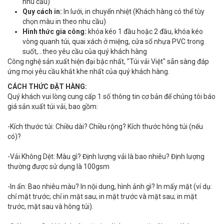
nhu cầu)
Quy cách in:
In lưới, in chuyển nhiệt (Khách hàng có thể tùy
chọn màu in theo nhu cầu)
Hình thức gia công
:
khóa kéo 1 đầu hoặc 2 đầu, khóa kéo
vòng quanh túi, quai xách ở miệng, cửa sổ nhựa PVC trong
suốt,...theo yêu cầu của quý khách hàng
Công nghệ sản xuất hiện đại bậc nhất, "Túi vải Việt" sẵn sàng đáp
ứng mọi yêu cầu khắt khe nhất của quý khách hàng.
CÁCH THỨC ĐẶT HÀNG:
Quý khách vui lòng cung cấp 1 số thông tin cơ bản để chúng tôi báo
giá sản xuất túi vải, bao gồm:
-Kích thước túi: Chiều dài? Chiều rộng? Kích thước hông túi (nếu
có)?
-Vải Không Dệt: Màu gì? Định lượng vải là bao nhiêu? Định lượng
thường được sử dụng là 100gsm
-In ấn: Bao nhiêu màu? In nội dung, hình ảnh gì? In mấy mặt (ví dụ:
chỉ mặt trước; chỉ in mặt sau; in mặt trước và mặt sau; in mặt
trước, mặt sau và hông túi).