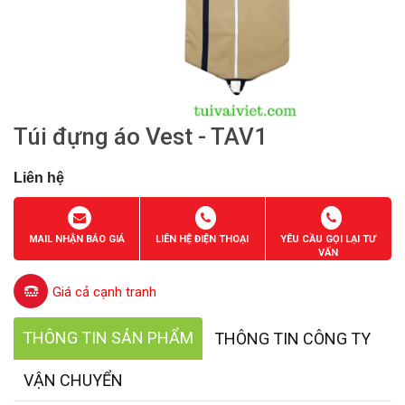
Túi đựng áo Vest - TAV1
Liên hệ
MAIL NHẬN BÁO GIÁ
LIÊN HỆ ĐIỆN THOẠI
YÊU CẦU GỌI LẠI TƯ
VẤN
Giá cả cạnh tranh
THÔNG TIN SẢN PHẨM
THÔNG TIN CÔNG TY
VẬN CHUYỂN