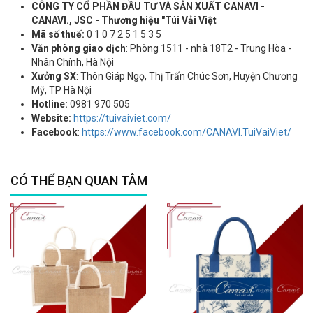
CÔNG TY CỔ PHẦN ĐẦU TƯ VÀ SẢN XUẤT CANAVI -
CANAVI., JSC - Thương hiệu "Túi Vải Việt
Mã số thuế:
0 1 0 7 2 5 1 5 3 5
Văn phòng giao dịch
: Phòng 1511 - nhà 18T2 - Trung Hòa -
Nhân Chính, Hà Nội
Xưởng SX
: Thôn Giáp Ngọ, Thị Trấn Chúc Sơn, Huyện Chương
Mỹ, TP Hà Nội
Hotline:
0981 970 505
Website:
https://tuivaiviet.com/
Facebook
:
https://www.facebook.com/CANAVI.TuiVaiViet/
CÓ THỂ BẠN QUAN TÂM