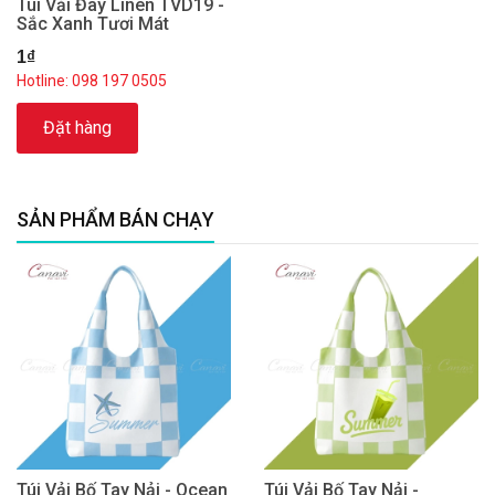
Túi Vải Đay Linen TVD19 -
Sắc Xanh Tươi Mát
1₫
Hotline: 098 197 0505
Đặt hàng
SẢN PHẨM BÁN CHẠY
Túi Vải Bố Tay Nải - Ocean
Túi Vải Bố Tay Nải -