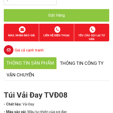
Đặt Hàng
MAIL NHẬN BÁO GIÁ
LIÊN HỆ ĐIỆN THOẠI
YÊU CẦU GỌI LẠI TƯ
VẤN
Giá cả cạnh tranh
THÔNG TIN SẢN PHẨM
THÔNG TIN CÔNG TY
VẬN CHUYỂN
Túi Vải Đay TVĐ08
- Chất liệu:
Vải Đay
- Màu sắc vải:
Màu
tự nhiên của sợi đay