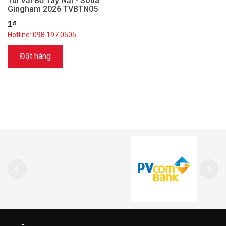
Túi Vải Bố Tay Nải - Soda
Gingham 2026 TVBTN05
1₫
Hotline: 098 197 0505
Đặt hàng