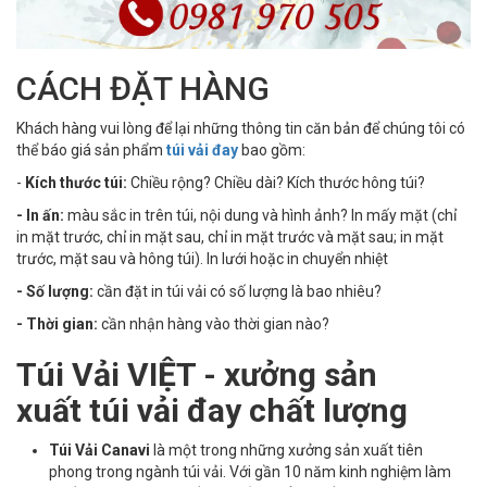
CÁCH ĐẶT HÀNG
Khách hàng vui lòng để lại những thông tin căn bản để chúng tôi có
thể báo giá sản phẩm
túi vải đay
bao gồm:
-
Kích thước túi:
Chiều rộng? Chiều dài? Kích thước hông túi?
- In ấn:
màu sắc in trên túi, nội dung và hình ảnh? In mấy mặt (chỉ
in mặt trước, chỉ in mặt sau, chỉ in mặt trước và mặt sau; in mặt
trước, mặt sau và hông túi). In lưới hoặc in chuyển nhiệt
- Số lượng:
cần đặt in túi vải có số lượng là bao nhiêu?
- Thời gian:
cần nhận hàng vào thời gian nào?
Túi Vải VIỆT - xưởng sản
xuất túi vải đay chất lượng
Túi Vải Canavi
là một trong những xưởng sản xuất tiên
phong trong ngành túi vải. Với gần 10 năm kinh nghiệm làm