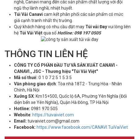
nghề, Canavi mang đến các sản phẩm chất lượng với đội
ngũ thợ lành nghề, nhiệt huyết.
Túi Vải Canavi
cam kết phân phối các sản phẩm có mức
giá cạnh tranh nhất thị trường.
Quý khách hàng có nhu cầu đặt may
Túi vải Đay
vui lòng liên
hệ
Túi Vải Việt
qua số
Hotline: 098 197 0505
THÔNG TIN LIÊN HỆ
CÔNG TY CỔ PHẦN ĐẦU TƯ VÀ SẢN XUẤT CANAVI -
CANAVI., JSC - Thương hiệu "Túi Vải Việt"
Mã số thuế:
0 1 0 7 2 5 1 5 3 5
Văn phòng giao dịch
: Tòa nhà 18T2 - Trung Hòa - Nhân
Chính, Hà Nội
Xưởng SX
: Km15+500, Quốc lộ 6A, Phường Yên Nghĩa (Đối
diện bến xe Yên Nghĩa), Quận Hà Đông, TP Hà Nội
Hotline:
0981 970 505
Website
:
https://tuivaiviet.com
Email:
tuivaiviet.com@gmail.com
Facebook:
https://www.facebook.com/CANAVI.TuiVaiViet