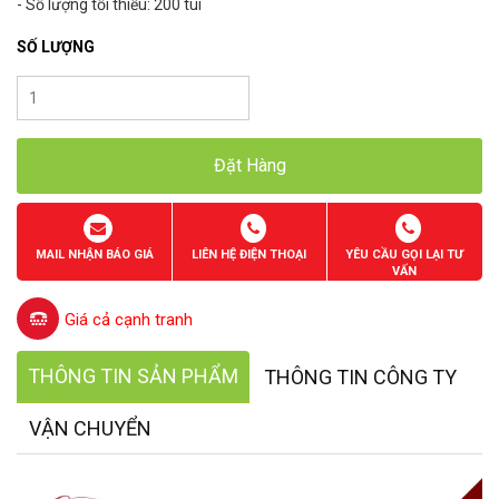
- Số lượng tối thiểu: 200 túi
SỐ LƯỢNG
Đặt Hàng
MAIL NHẬN BÁO GIÁ
LIÊN HỆ ĐIỆN THOẠI
YÊU CẦU GỌI LẠI TƯ
VẤN
Giá cả cạnh tranh
THÔNG TIN SẢN PHẨM
THÔNG TIN CÔNG TY
VẬN CHUYỂN