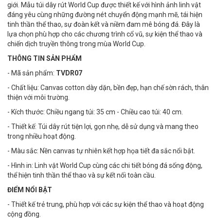
giới. Mẫu túi dây rút World Cup được thiết kế với hình ảnh linh vật
đáng yêu cùng những đường nét chuyển động mạnh mẽ, tái hiện
tinh thần thể thao, sự đoàn kết và niềm đam mê bóng đá. Đây là
lựa chọn phù hợp cho các chương trình cổ vũ, sự kiện thể thao và
chiến dịch truyền thông trong mùa World Cup.
THÔNG TIN SẢN PHẨM
- Mã sản phẩm:
TVDR07
- Chất liệu: Canvas cotton dày dặn, bền đẹp, hạn chế sờn rách, thân
thiện với môi trường.
- Kích thước: Chiều ngang túi: 35 cm - Chiều cao túi: 40 cm.
- Thiết kế: Túi dây rút tiện lợi, gọn nhẹ, dễ sử dụng và mang theo
trong nhiều hoạt động.
- Màu sắc: Nền canvas tự nhiên kết hợp họa tiết đa sắc nổi bật.
- Hình in: Linh vật World Cup cùng các chi tiết bóng đá sống động,
thể hiện tinh thần thể thao và sự kết nối toàn cầu.
ĐIỂM NỔI BẬT
- Thiết kế trẻ trung, phù hợp với các sự kiện thể thao và hoạt động
cộng đồng.