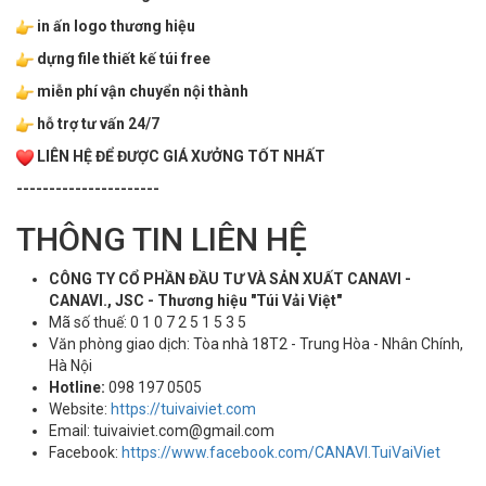
in ấn logo thương hiệu
dựng file thiết kế túi free
miễn phí vận chuyển nội thành
hỗ trợ tư vấn 24/7
LIÊN HỆ ĐỂ ĐƯỢC GIÁ XƯỞNG TỐT NHẤT
----------------------
THÔNG TIN LIÊN HỆ
CÔNG TY CỔ PHẦN ĐẦU TƯ VÀ SẢN XUẤT CANAVI -
CANAVI., JSC - Thương hiệu "Túi Vải Việt"
Mã số thuế: 0 1 0 7 2 5 1 5 3 5
Văn phòng giao dịch: Tòa nhà 18T2 - Trung Hòa - Nhân Chính,
Hà Nội
Hotline:
098 197 0505‬
Website:
https://tuivaiviet.com
Email: tuivaiviet.com@gmail.com
Facebook:
https://www.facebook.com/CANAVI.TuiVaiViet