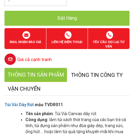
Đặt Hàng
MAIL NHẬN BÁO GIÁ
LIÊN HỆ ĐIỆN THOẠI
YÊU CẦU GỌI LẠI TƯ
VẤN
Giá cả cạnh tranh
THÔNG TIN SẢN PHẨM
THÔNG TIN CÔNG TY
VẬN CHUYỂN
Túi Vải Dây Rút
mẫu TVDR011
Tên sản phẩm
: Túi Vải Canvas dây rút
Công dụng:
làm túi xách thời trang của các bạn trẻ cá
tính, túi đựng sản phẩm như đũa giày dép, trang sức,
ống hút…. hoặc làm túi quà tặng khuyến mãi khi mua