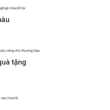
nghiệp mùa lễ hội
màu
 sắc riêng cho thương hiệu.
 quà tặng
i sau mùa lễ.