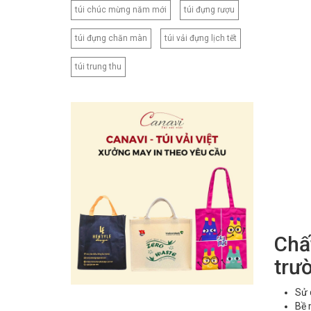
túi chúc mừng năm mới
túi đựng rượu
túi đựng chăn màn
túi vải đựng lịch tết
túi trung thu
Chất
trư
Sử 
Bề 