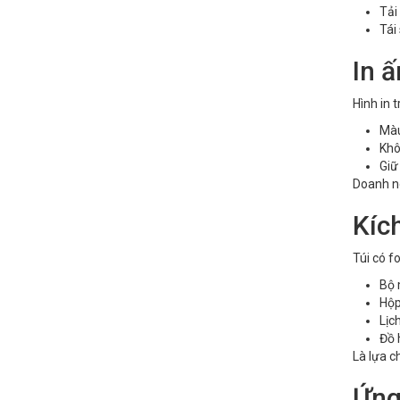
Tải
Tái
In 
Hình in 
Màu
Khô
Giữ
Doanh ng
Kích
Túi có f
Bộ
Hộp
Lịch
Đồ 
Là lựa c
Ứng