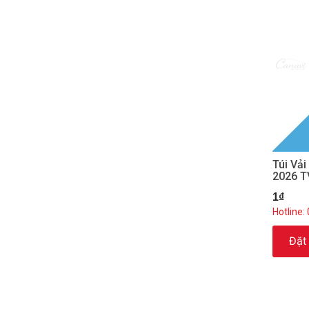
Túi Vả
2026 
1₫
Hotline:
Đặt