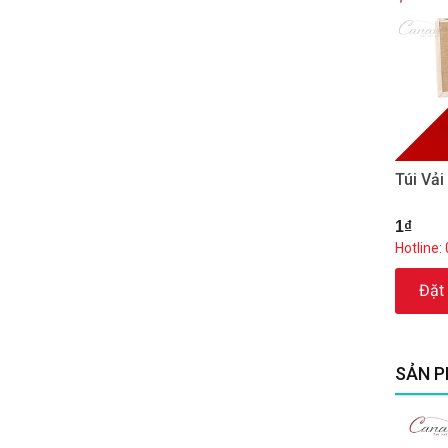
Túi Vả
1₫
Hotline:
Đặt
SẢN P