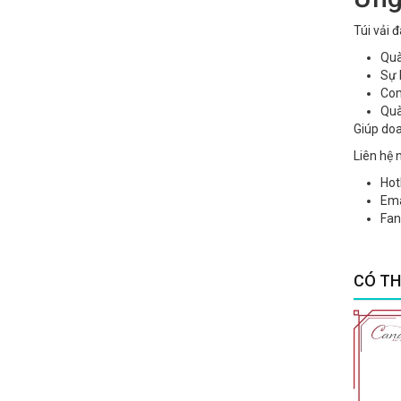
Túi vải 
Quà
Sự 
Com
Quà
Giúp doa
Liên hệ 
Hot
Ema
Fan
CÓ TH