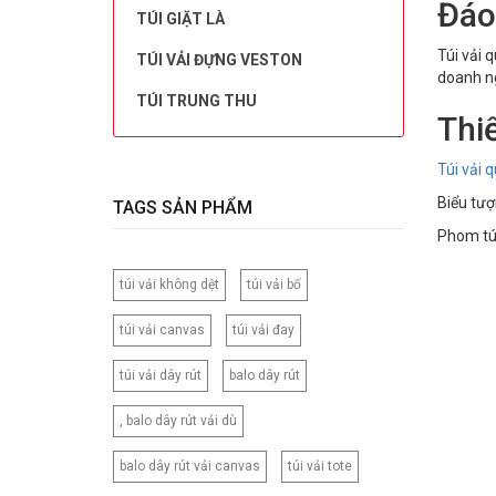
Đáo
TÚI GIẶT LÀ
Túi vải 
TÚI VẢI ĐỰNG VESTON
doanh ng
TÚI TRUNG THU
Thiế
Túi vải 
Biểu tượ
TAGS SẢN PHẨM
Phom túi
túi vải không dệt
túi vải bố
túi vải canvas
túi vải đay
túi vải dây rút
balo dây rút
, balo dây rút vải dù
balo dây rút vải canvas
túi vải tote