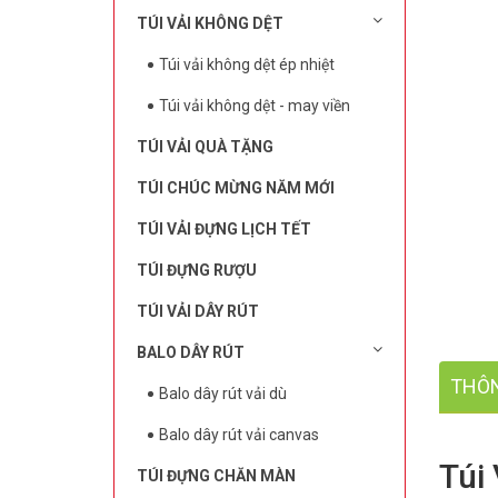
TÚI VẢI KHÔNG DỆT
Túi vải không dệt ép nhiệt
Túi vải không dệt - may viền
TÚI VẢI QUÀ TẶNG
TÚI CHÚC MỪNG NĂM MỚI
TÚI VẢI ĐỰNG LỊCH TẾT
TÚI ĐỰNG RƯỢU
TÚI VẢI DÂY RÚT
BALO DÂY RÚT
THÔN
Balo dây rút vải dù
Balo dây rút vải canvas
Túi
TÚI ĐỰNG CHĂN MÀN