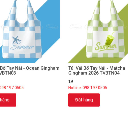
i Bố Tay Nải - Ocean Gingham
Túi Vải Bố Tay Nải - Matcha
TVBTN03
Gingham 2026 TVBTN04
1₫
 098 197 0505
Hotline: 098 197 0505
 hàng
Đặt hàng