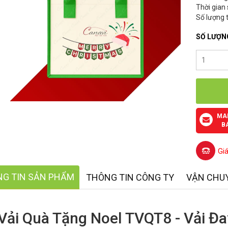
Thời gian
Số lượng t
SỐ LƯỢN
MA
B
Gi
G TIN SẢN PHẨM
THÔNG TIN CÔNG TY
VẬN CHU
 Vải Quà Tặng Noel TVQT8 - Vải Đa