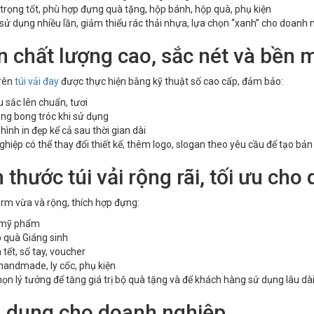
 trọng tốt, phù hợp đựng quà tặng, hộp bánh, hộp quà, phụ kiện
 sử dụng nhiều lần, giảm thiểu rác thải nhựa, lựa chọn “xanh” cho doanh 
ấn chất lượng cao, sắc nét và bền 
trên
túi vải đay
được thực hiện bằng kỹ thuật số cao cấp, đảm bảo:
 sắc lên chuẩn, tươi
ng bong tróc khi sử dụng
 hình in đẹp kể cả sau thời gian dài
hiệp có thể thay đổi thiết kế, thêm logo, slogan theo yêu cầu để tạo bản
 thước túi vải rộng rãi, tối ưu cho
orm vừa và rộng, thích hợp đựng:
 mỹ phẩm
 quà Giáng sinh
 tết, sổ tay, voucher
handmade, ly cốc, phụ kiện
họn lý tưởng để tăng giá trị bộ quà tặng và để khách hàng sử dụng lâu dà
 dụng cho doanh nghiệp