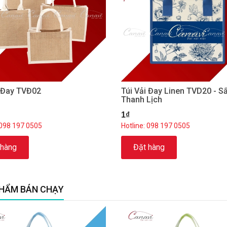
i Đay TVĐ02
Túi Vải Đay Linen TVD20 - S
Thanh Lịch
1₫
 098 197 0505
Hotline: 098 197 0505
 hàng
Đặt hàng
HẨM BÁN CHẠY