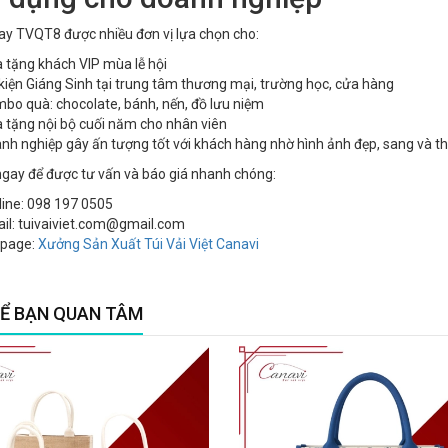
đay TVQT8 được nhiều đơn vị lựa chọn cho:
 tặng khách VIP mùa lễ hội
kiện Giáng Sinh tại trung tâm thương mại, trường học, cửa hàng
bo quà: chocolate, bánh, nến, đồ lưu niệm
 tặng nội bộ cuối năm cho nhân viên
nh nghiệp gây ấn tượng tốt với khách hàng nhờ hình ảnh đẹp, sang và th
ngay để được tư vấn và báo giá nhanh chóng:
line: 098 197 0505
il: tuivaiviet.com@gmail.com
page:
Xưởng Sản Xuất Túi Vải Việt Canavi
Ể BẠN QUAN TÂM