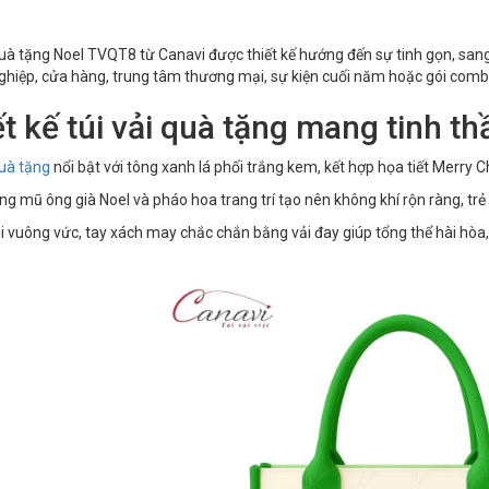
quà tặng Noel TVQT8 từ Canavi được thiết kế hướng đến sự tinh gọn, san
hiệp, cửa hàng, trung tâm thương mại, sự kiện cuối năm hoặc gói combo
t kế túi vải quà tặng mang tinh t
quà tặng
nổi bật với tông xanh lá phối trắng kem, kết hợp họa tiết Merry C
ng mũ ông già Noel và pháo hoa trang trí tạo nên không khí rộn ràng, t
 vuông vức, tay xách may chắc chắn bằng vải đay giúp tổng thể hài hòa,