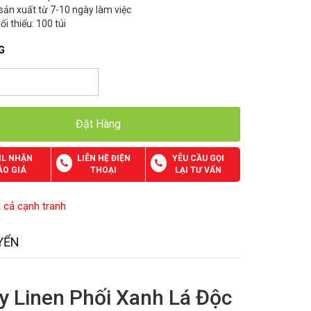
 sản xuất từ 7-10 ngày làm việc
ối thiểu: 100 túi
G
Đặt Hàng
IL NHẬN
LIÊN HỆ ĐIỆN
YÊU CẦU GỌI
ÁO GIÁ
THOẠI
LẠI TƯ VẤN
á cả cạnh tranh
YỂN
y Linen Phối Xanh Lá Độc