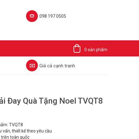
098 197 0505‬
0 sản phẩm
Giá cả cạnh tranh
Vải Đay Quà Tặng Noel TVQT8
hẩm: TVQT8
ư vấn, thiết kế theo yêu cầu
 trên toàn quốc