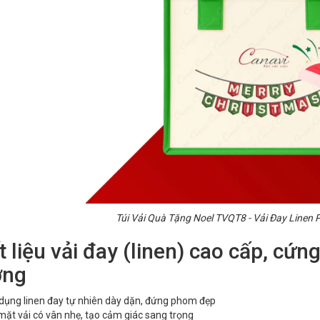
Túi Vải Quà Tặng Noel TVQT8 - Vải Đay Linen
 liệu vải đay (linen) cao cấp, cứn
ờng
dụng linen đay tự nhiên dày dặn, đứng phom đẹp
mặt vải có vân nhẹ, tạo cảm giác sang trọng