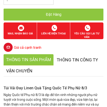
Đặt Hàng
MAIL NHẬN BÁO GIÁ
LIÊN HỆ ĐIỆN THOẠI
YÊU CẦU GỌI LẠI TƯ
VẤN
Giá cả cạnh tranh
THÔNG TIN SẢN PHẨM
THÔNG TIN CÔNG TY
VẬN CHUYỂN
Túi Vải Đay Linen Quà Tặng Quốc Tế Phụ Nữ 8/3
Ngày Quốc tế Phụ nữ 8/3 là dịp để tôn vinh những người phụ nữ
tuyệt vời trong cuộc sống. Một món quà vừa đẹp, vừa tiện lợi, lại
thân thiện với môi trường chắc chắn sẽ mang đến niềm vui và sự