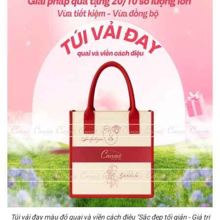
Túi vải đay màu đỏ quai và viền cách điệu "Sắc đẹp tối giản - Giá trị