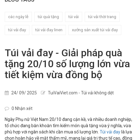
các ngày lễ
túi quà tặng
túi vải
túi vải thời trang
túi vải đay
túi vải đay linen
xưởng sản xuất túi vải đay
Túi vải đay - Giải pháp quà
tặng 20/10 số lượng lớn vừa
tiết kiệm vừa đồng bộ
24/ 09/ 2025
TuiVaiViet.com - Túi vải không dệt
0 Nhận xét
Ngày Phụ nữ Việt Nam 20/10 đang cận kề, và nhiều doanh nghiệp,
tổ chức đang băn khoăn tìm kiếm món quà tặng vừa ý nghĩa, vừa
phù hợp với ngân sách khi cần mua số lượng lớn.
Túi vải đay
là lựa
chọn hoàn hảo về mặt thẩm mỹ, mang lại giá trị thực tế cao, đồng