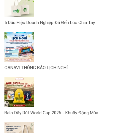
5 Dấu Hiệu Doanh Nghiệp Đã Đến Lúc Chia Tay...
CANAVI THÔNG BÁO LỊCH NGHỈ
Balo Dây Rút World Cup 2026 - Khuấy Động Mùa...