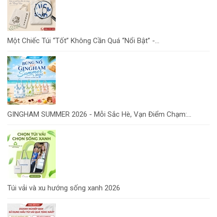
Một Chiếc Túi “Tốt” Không Cần Quá “Nổi Bật” -...
GINGHAM SUMMER 2026 - Mỗi Sắc Hè, Vạn Điểm Chạm:...
Túi vải và xu hướng sống xanh 2026