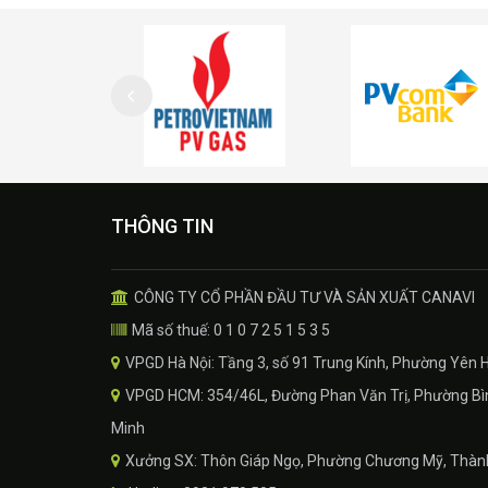
THÔNG TIN
CÔNG TY CỔ PHẦN ĐẦU TƯ VÀ SẢN XUẤT CANAVI
Mã số thuế: 0 1 0 7 2 5 1 5 3 5
VPGD Hà Nội: Tầng 3, số 91 Trung Kính, Phường Yên 
VPGD HCM: 354/46L, Đường Phan Văn Trị, Phường Bìn
Minh
Xưởng SX: Thôn Giáp Ngọ, Phường Chương Mỹ, Thành