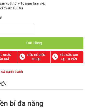
 sản xuất từ 7-10 ngày làm việc
ối thiểu: 100 túi
G
Đặt Hàng
IL NHẬN
LIÊN HỆ ĐIỆN
YÊU CẦU GỌI
ÁO GIÁ
THOẠI
LẠI TƯ VẤN
á cả cạnh tranh
YỂN
bền bỉ đa năng