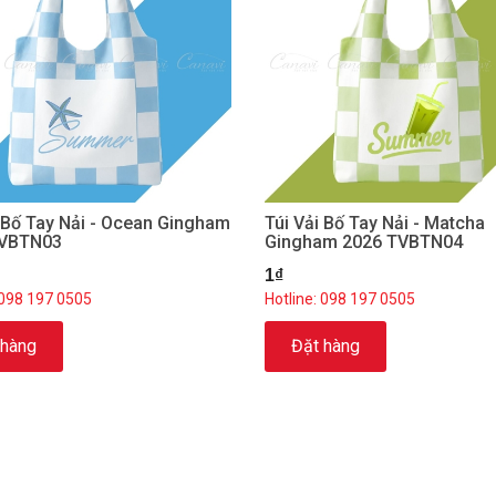
i Bố Tay Nải - Ocean Gingham
Túi Vải Bố Tay Nải - Matcha
TVBTN03
Gingham 2026 TVBTN04
1₫
 098 197 0505
Hotline: 098 197 0505
 hàng
Đặt hàng