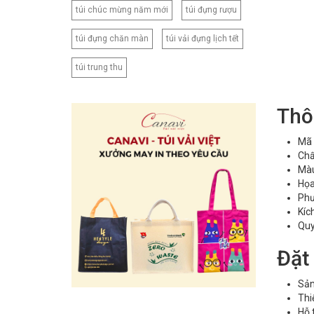
túi chúc mừng năm mới
túi đựng rượu
túi đựng chăn màn
túi vải đựng lịch tết
túi trung thu
Thô
Mã 
Chấ
Màu
Họa
Phư
Kíc
Quy
Đặt
Sản
Thi
Hỗ 