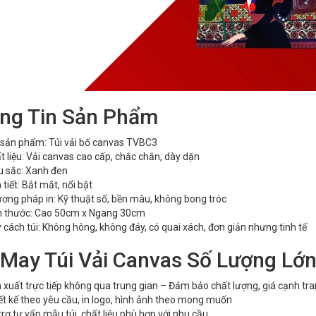
ng Tin Sản Phẩm
sản phẩm: Túi vải bố canvas TVBC3
t liệu: Vải canvas cao cấp, chắc chắn, dày dặn
 sắc: Xanh đen
 tiết: Bắt mắt, nổi bật
ơng pháp in: Kỹ thuật số, bền màu, không bong tróc
h thước: Cao 50cm x Ngang 30cm
 cách túi: Không hông, không đáy, có quai xách, đơn giản nhưng tinh tế
 May Túi Vải Canvas Số Lượng Lớn
 xuất trực tiếp không qua trung gian – Đảm bảo chất lượng, giá cạnh tr
ết kế theo yêu cầu, in logo, hình ảnh theo mong muốn
trợ tư vấn mẫu túi, chất liệu phù hợp với nhu cầu