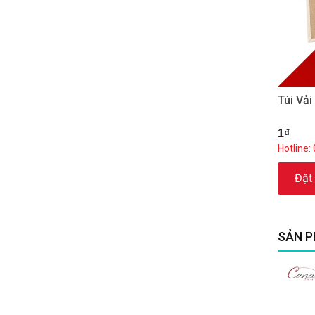
Túi Vả
1₫
Hotline:
Đặt
SẢN P