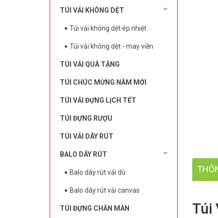
TÚI VẢI KHÔNG DỆT
Túi vải không dệt ép nhiệt
Túi vải không dệt - may viền
TÚI VẢI QUÀ TẶNG
TÚI CHÚC MỪNG NĂM MỚI
TÚI VẢI ĐỰNG LỊCH TẾT
TÚI ĐỰNG RƯỢU
TÚI VẢI DÂY RÚT
BALO DÂY RÚT
THÔN
Balo dây rút vải dù
Balo dây rút vải canvas
Túi
TÚI ĐỰNG CHĂN MÀN