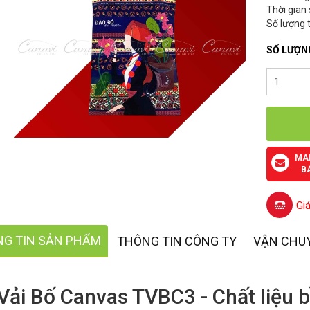
Thời gian
Số lượng t
SỐ LƯỢN
MA
B
Gi
G TIN SẢN PHẨM
THÔNG TIN CÔNG TY
VẬN CHU
 Vải Bố Canvas TVBC3 - Chất liệu 