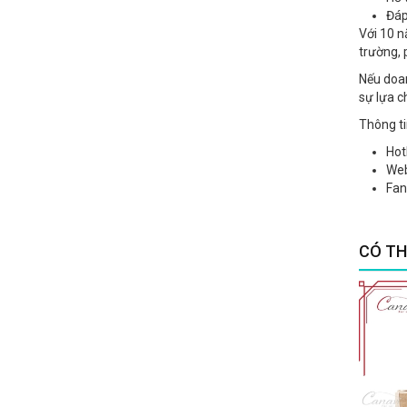
Đáp
Với 10 n
trường, 
Nếu doan
sự lựa c
Thông tin
Hot
Web
Fan
CÓ TH