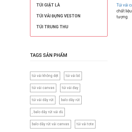
TÚI GIẶT LÀ
Túi vải 
chất liệu
TÚI VẢI ĐỰNG VESTON
tượng.
TÚI TRUNG THU
TAGS SẢN PHẨM
túi vải không dệt
túi vải bố
túi vải canvas
túi vải đay
túi vải dây rút
balo dây rút
, balo dây rút vải dù
balo dây rút vải canvas
túi vải tote