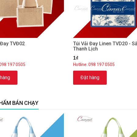
i Đay TVĐ02
Túi Vải Đay Linen TVD20 - S
Thanh Lịch
1₫
 098 197 0505
Hotline: 098 197 0505
 hàng
Đặt hàng
HẨM BÁN CHẠY