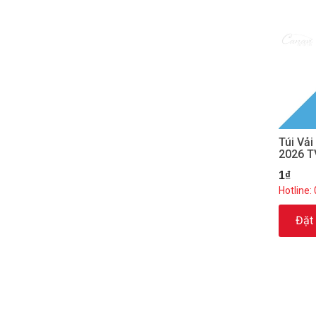
Túi Vả
2026 
1₫
Hotline:
Đặt