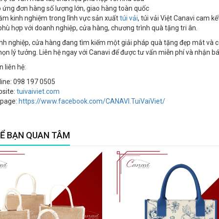
 ứng đơn hàng số lượng lớn, giao hàng toàn quốc
ăm kinh nghiệm trong lĩnh vực sản xuất
túi vải
, túi vải Việt Canavi cam 
phù hợp với doanh nghiệp, cửa hàng, chương trình quà tặng tri ân.
h nghiệp, cửa hàng đang tìm kiếm một giải pháp quà tặng đẹp mắt và có
họn lý tưởng. Liên hệ ngay với Canavi để được tư vấn miễn phí và nhận báo 
 liên hệ:
line: 098 197 0505‬
site:
tuivaiviet.com
page:
https://www.facebook.com/CANAVI.TuiVaiViet/
Ể BẠN QUAN TÂM