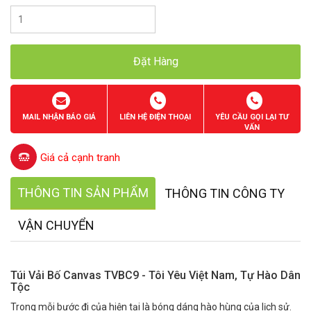
Đặt Hàng
MAIL NHẬN BÁO GIÁ
LIÊN HỆ ĐIỆN THOẠI
YÊU CẦU GỌI LẠI TƯ
VẤN
Giá cả cạnh tranh
THÔNG TIN SẢN PHẨM
THÔNG TIN CÔNG TY
VẬN CHUYỂN
Túi Vải Bố Canvas TVBC9 - Tôi Yêu Việt Nam, Tự Hào Dân
Tộc
Trong mỗi bước đi của hiện tại là bóng dáng hào hùng của lịch sử.