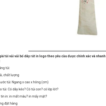
iá túi vải vải bố dây rút in logo theo yêu cầu được chính xác và nhan
:
ng túi:
i, chất lượng
hước túi: Ngang x cao x hông (cm)
o túi: Có dây kéo? Có túi con? có lớp lót?
tin in: in mất màu? in mấy mặt?
ng đặt hàng