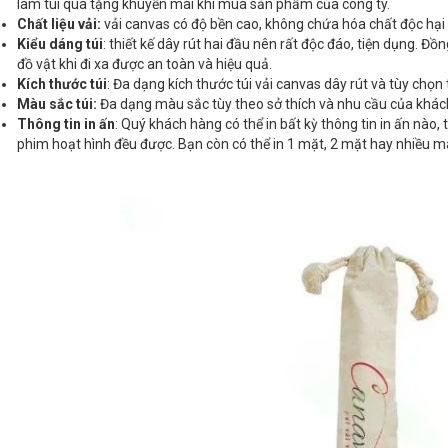
làm túi quà tặng khuyến mãi khi mua sản phẩm của công ty.
Chất liệu vải:
vải canvas có độ bền cao, không chứa hóa chất độc hại
Kiểu dáng túi
: thiết kế dây rút hai đầu nên rất độc đáo, tiện dụng. Đ
đồ vật khi đi xa được an toàn và hiệu quả.
Kích thước túi
: Đa dạng kích thước túi vải canvas dây rút và tùy chọ
Màu sắc túi:
Đa dạng màu sắc tùy theo sở thích và nhu cầu của khác
Thông tin in ấn
: Quý khách hàng có thể in bất kỳ thông tin in ấn nào
phim hoạt hình đều được. Bạn còn có thể in 1 mặt, 2 mặt hay nhiều m