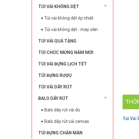
TÚI VẢI KHÔNG DỆT
Túi vải không dệt ép nhiệt
Túi vải không dệt - may viền
TÚI VẢI QUÀ TẶNG
TÚI CHÚC MỪNG NĂM MỚI
TÚI VẢI ĐỰNG LỊCH TẾT
TÚI ĐỰNG RƯỢU
TÚI VẢI DÂY RÚT
BALO DÂY RÚT
THÔN
Balo dây rút vải dù
Túi Vải 
Balo dây rút vải canvas
TÚI ĐỰNG CHĂN MÀN