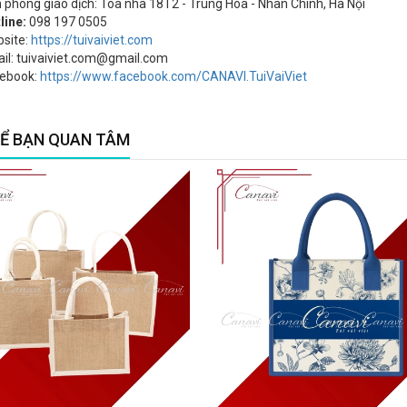
 phòng giao dịch: Tòa nhà 18T2 - Trung Hòa - Nhân Chính, Hà Nội
line:
098 197 0505‬
site:
https://tuivaiviet.com
il: tuivaiviet.com@gmail.com
ebook:
https://www.facebook.com/CANAVI.TuiVaiViet
Ể BẠN QUAN TÂM