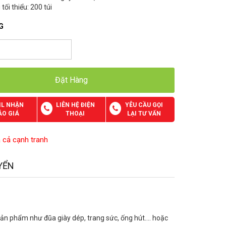
 tối thiểu: 200 túi
G
Đặt Hàng
IL NHẬN
LIÊN HỆ ĐIỆN
YÊU CẦU GỌI
ÁO GIÁ
THOẠI
LẠI TƯ VẤN
á cả cạnh tranh
YỂN
g sản phẩm như đũa giày dép, trang sức, ống hút…. hoặc