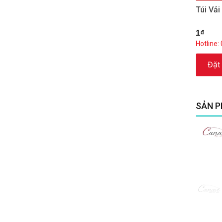
Túi Vả
1₫
Hotline:
Đặt
SẢN P