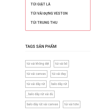
TÚI GIẶT LÀ
TÚI VẢI ĐỰNG VESTON
TÚI TRUNG THU
TAGS SẢN PHẨM
túi vải không dệt
túi vải bố
túi vải canvas
túi vải đay
túi vải dây rút
balo dây rút
, balo dây rút vải dù
balo dây rút vải canvas
túi vải tote