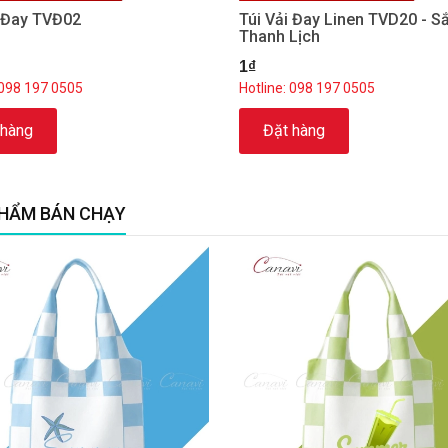
i Đay TVĐ02
Túi Vải Đay Linen TVD20 - S
Thanh Lịch
1₫
 098 197 0505
Hotline: 098 197 0505
 hàng
Đặt hàng
HẨM BÁN CHẠY