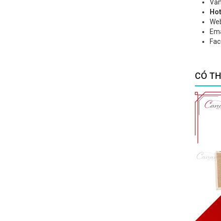
Văn
Hot
Web
Ema
Fac
CÓ TH