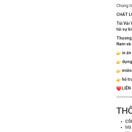
Chúng tô
CHẤT LƯ
Túi Vải 
túi sự ki
Thương h
Nam và 
in ấn
dựng f
miễn 
hỗ tr
LIÊN
--------
THÔ
CÔN
Mã s