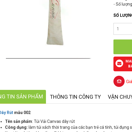
- Số lượng
SỐ LƯỢN
MA
B
Gi
G TIN SẢN PHẨM
THÔNG TIN CÔNG TY
VẬN CHU
Dây Rút
mẫu 002
Tên sản phẩm
: Túi Vải Canvas dây rút
Công dụng:
làm túi xách thời trang của các bạn trẻ cá tính, túi đựn