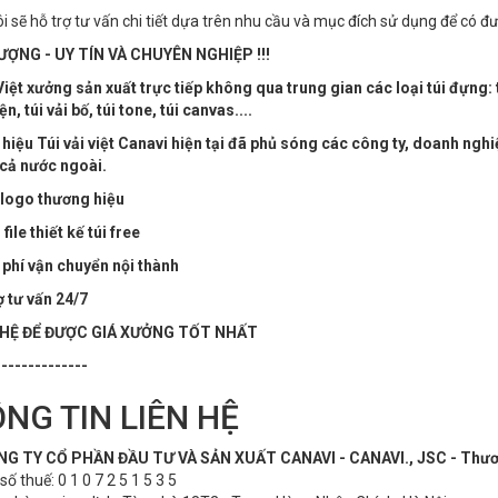
i sẽ hỗ trợ tư vấn chi tiết dựa trên nhu cầu và mục đích sử dụng để có đ
ỢNG - UY TÍN VÀ CHUYÊN NGHIỆP !!!
Việt xưởng sản xuất trực tiếp không qua trung gian các loại túi đựng: t
ện, túi vải bố, túi tone, túi canvas....
iệu Túi vải việt Canavi hiện tại đã phủ sóng các công ty, doanh nghi
cả nước ngoài.
 logo thương hiệu
ile thiết kế túi free
phí vận chuyển nội thành
ợ tư vấn 24/7
 HỆ ĐỂ ĐƯỢC GIÁ XƯỞNG TỐT NHẤT
--------------
NG TIN LIÊN HỆ
G TY CỔ PHẦN ĐẦU TƯ VÀ SẢN XUẤT CANAVI - CANAVI., JSC - Thương 
ố thuế: 0 1 0 7 2 5 1 5 3 5