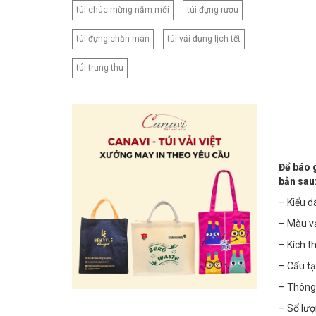
túi chúc mừng năm mới
túi đựng rượu
túi đựng chăn màn
túi vải đựng lịch tết
túi trung thu
Để báo g
bản sau
– Kiểu dá
– Màu vả
– Kích t
– Cấu tạ
– Thông 
– Số lượ