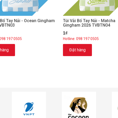
i Bố Tay Nải - Ocean Gingham
Túi Vải Bố Tay Nải - Matcha
TVBTN03
Gingham 2026 TVBTN04
1₫
 098 197 0505
Hotline: 098 197 0505
 hàng
Đặt hàng