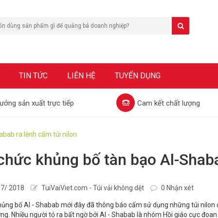
TIN TỨC
LIÊN HỆ
TUYỂN DỤNG
ưởng sản xuất trực tiếp
Cam kết chất lượng
bab ra lệnh cấm túi nilon
chức khủng bố tàn bạo Al-Shabab
7/ 2018
TuiVaiViet.com - Túi vải không dệt
0 Nhận xét
ng bố Al - Shabab mới đây đã thông báo cấm sử dụng những túi nilon d
ng. Nhiều người tỏ ra bất ngờ bởi Al - Shabab là nhóm Hồi giáo cực đoan