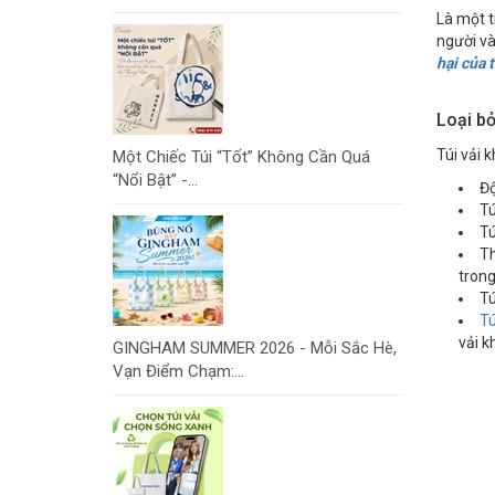
Là một t
người và
hại của t
Loại bỏ
Túi vải k
Một Chiếc Túi “Tốt” Không Cần Quá
“Nổi Bật” -...
Độ
Tú
Tú
Th
trong
Tú
Tú
vải k
GINGHAM SUMMER 2026 - Mỗi Sắc Hè,
Vạn Điểm Chạm:...