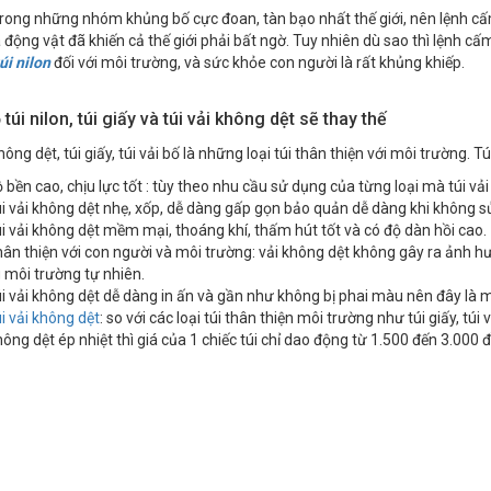
rong những nhóm khủng bố cực đoan, tàn bạo nhất thế giới, nên lệnh cấ
 động vật đã khiến cả thế giới phải bất ngờ. Tuy nhiên dù sao thì lệnh c
úi nilon
đối với môi trường, và sức khỏe con người là rất khủng khiếp.
 túi nilon, túi giấy và túi vải không dệt sẽ thay thế
hông dệt, túi giấy, túi vải bố là những loại túi thân thiện với môi trường. T
 bền cao, chịu lực tốt : tùy theo nhu cầu sử dụng của từng loại mà túi vải
i vải không dệt nhẹ, xốp, dễ dàng gấp gọn bảo quản dễ dàng khi không s
i vải không dệt mềm mại, thoáng khí, thấm hút tốt và có độ dàn hồi cao.
ân thiện với con người và môi trường: vải không dệt không gây ra ảnh h
 môi trường tự nhiên.
i vải không dệt dễ dàng in ấn và gần như không bị phai màu nên đây là 
i vải không dệt
: so với các loại túi thân thiện môi trường như túi giấy, túi v
hông dệt ép nhiệt thì giá của 1 chiếc túi chỉ dao động từ 1.500 đến 3.000