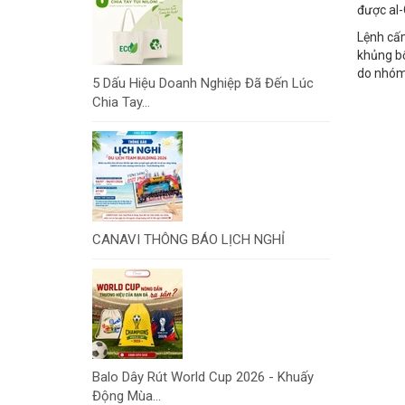
được al
Lệnh cấm
khủng bố
do nhóm 
5 Dấu Hiệu Doanh Nghiệp Đã Đến Lúc
Chia Tay...
CANAVI THÔNG BÁO LỊCH NGHỈ
Balo Dây Rút World Cup 2026 - Khuấy
Động Mùa...