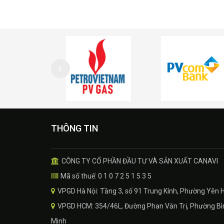
THÔNG TIN
CÔNG TY CỔ PHẦN ĐẦU TƯ VÀ SẢN XUẤT CANAVI
Mã số thuế: 0 1 0 7 2 5 1 5 3 5
VPGD Hà Nội: Tầng 3, số 91 Trung Kính, Phường Yên 
VPGD HCM: 354/46L, Đường Phan Văn Trị, Phường Bìn
Minh