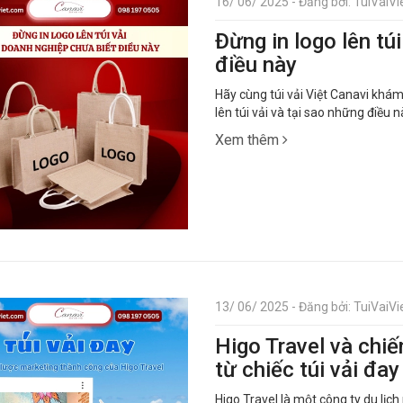
16/ 06/ 2025 - Đăng bởi: TuiVaiVie
Đừng in logo lên tú
điều này
Hãy cùng túi vải Việt Canavi khám
lên túi vải và tại sao những điều 
Xem thêm
13/ 06/ 2025 - Đăng bởi: TuiVaiVie
Higo Travel và chiế
từ chiếc túi vải đa
Higo Travel là một công ty du lịch