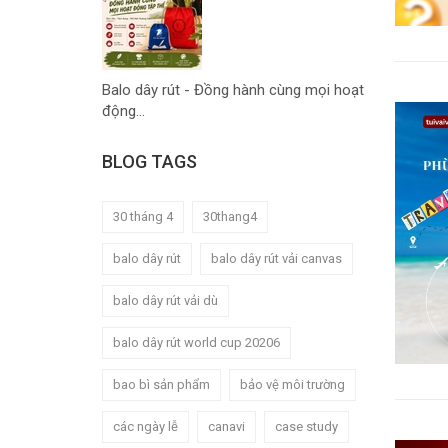
Balo dây rút - Đồng hành cùng mọi hoạt
động...
BLOG TAGS
30 tháng 4
30thang4
balo dây rút
balo dây rút vải canvas
balo dây rút vải dù
balo dây rút world cup 20206
bao bì sản phẩm
bảo vệ môi trường
các ngày lễ
canavi
case study