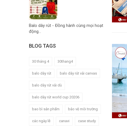
Balo dây rút - Đồng hành cùng mọi hoạt
động...
BLOG TAGS
30 tháng 4
30thang4
balo dây rút
balo dây rút vải canvas
balo dây rút vải dù
balo dây rút world cup 20206
bao bì sản phẩm
bảo vệ môi trường
các ngày lễ
canavi
case study