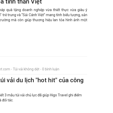
a tinh thần Việt
 pháp quà tặng doanh nghiệp vừa thiết thực vừa giàu ý
m” trẻ trung và “Sải Cánh Việt” mang tính biểu tượng, sản
trường mà còn giúp thương hiệu lan tỏa hình ảnh một
t.com - Túi vải không dệt - 0 bình luận
úi vải du lịch "hot hit" của công
tiết 3 mẫu túi vải chủ lực đã giúp Higo Travel ghi điểm
 đối tác.