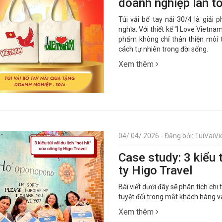
doanh nghiệp lan tỏ
Túi vải bố tay nải 30/4 là giải
nghĩa. Với thiết kế “I Love Vietna
phẩm không chỉ thân thiện môi 
cách tự nhiên trong đời sống.
Xem thêm
04/ 04/ 2026 - Đăng bởi: TuiVaiVie
Case study: 3 kiểu t
ty Higo Travel
Bài viết dưới đây sẽ phân tích chi 
tuyệt đối trong mắt khách hàng và
Xem thêm