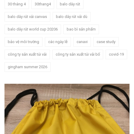
30 tháng 4
30thang4
balo dây rút
balo dây rút vải canvas
balo dây rút vải dù
balo dây rút world cup 20206
bao bì sản phẩm
bảo vệ môi trường
các ngày lễ
canavi
case study
công ty sản xuất túi vải
công ty sản xuất túi vải bố
covid-19
gingham summer 2026