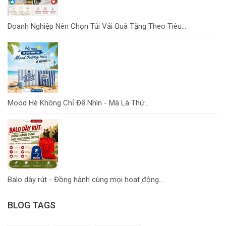
Doanh Nghiệp Nên Chọn Túi Vải Quà Tặng Theo Tiêu...
Mood Hè Không Chỉ Để Nhìn - Mà Là Thứ...
Balo dây rút - Đồng hành cùng mọi hoạt động...
BLOG TAGS