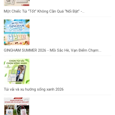
Một Chiếc Túi “Tốt” Không Cần Quá “Nổi Bật” -...
GINGHAM SUMMER 2026 - Mỗi Sắc Hè, Vạn Điểm Chạm:...
Túi vải và xu hướng sống xanh 2026