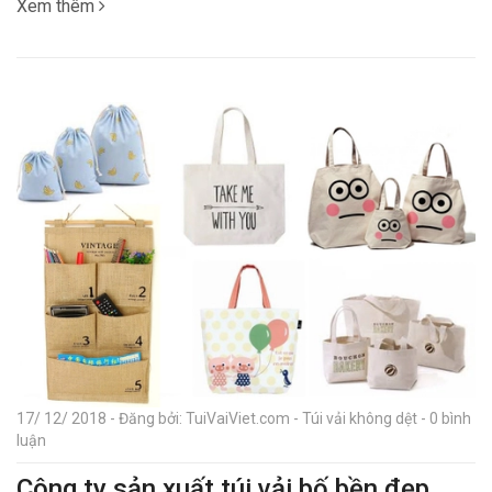
Xem thêm
17/ 12/ 2018 - Đăng bởi: TuiVaiViet.com - Túi vải không dệt - 0 bình
luận
Công ty sản xuất túi vải bố bền đẹp