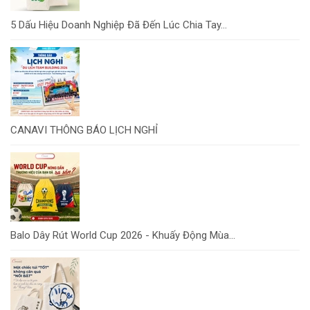
5 Dấu Hiệu Doanh Nghiệp Đã Đến Lúc Chia Tay...
CANAVI THÔNG BÁO LỊCH NGHỈ
Balo Dây Rút World Cup 2026 - Khuấy Động Mùa...