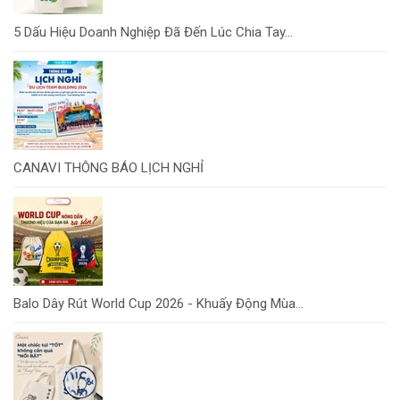
5 Dấu Hiệu Doanh Nghiệp Đã Đến Lúc Chia Tay...
CANAVI THÔNG BÁO LỊCH NGHỈ
Balo Dây Rút World Cup 2026 - Khuấy Động Mùa...