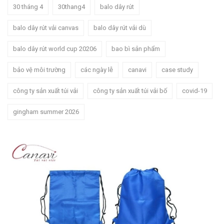
30 tháng 4
30thang4
balo dây rút
balo dây rút vải canvas
balo dây rút vải dù
balo dây rút world cup 20206
bao bì sản phẩm
bảo vệ môi trường
các ngày lễ
canavi
case study
công ty sản xuất túi vải
công ty sản xuất túi vải bố
covid-19
gingham summer 2026