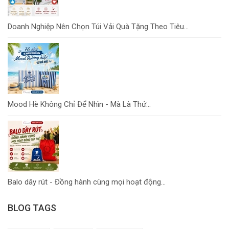
Doanh Nghiệp Nên Chọn Túi Vải Quà Tặng Theo Tiêu...
Mood Hè Không Chỉ Để Nhìn - Mà Là Thứ...
Balo dây rút - Đồng hành cùng mọi hoạt động...
BLOG TAGS