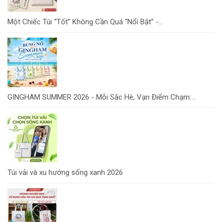
Một Chiếc Túi “Tốt” Không Cần Quá “Nổi Bật” -...
GINGHAM SUMMER 2026 - Mỗi Sắc Hè, Vạn Điểm Chạm:...
Túi vải và xu hướng sống xanh 2026