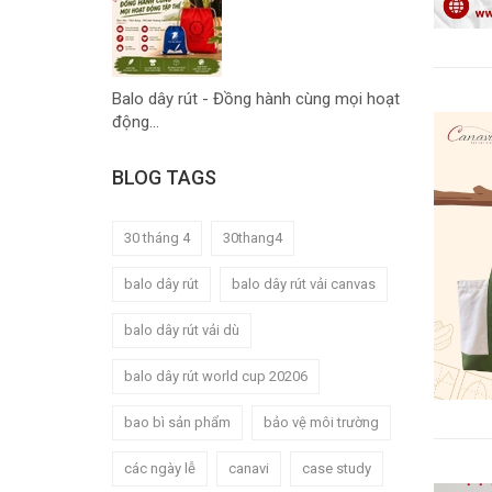
Balo dây rút - Đồng hành cùng mọi hoạt
động...
BLOG TAGS
30 tháng 4
30thang4
balo dây rút
balo dây rút vải canvas
balo dây rút vải dù
balo dây rút world cup 20206
bao bì sản phẩm
bảo vệ môi trường
các ngày lễ
canavi
case study