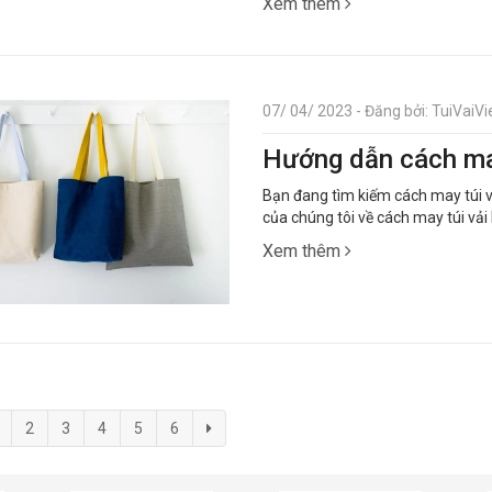
Xem thêm
07/ 04/ 2023 - Đăng bởi: TuiVaiVie
Hướng dẫn cách may
Bạn đang tìm kiếm cách may túi v
của chúng tôi về cách may túi vải 
Xem thêm
2
3
4
5
6