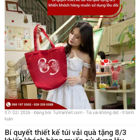
07/ 02/ 2026 - Đăng bởi: TuiVaiViet.com - Túi vải không dệt - 0 bình
luận
Bí quyết thiết kế túi vải quà tặng 8/3