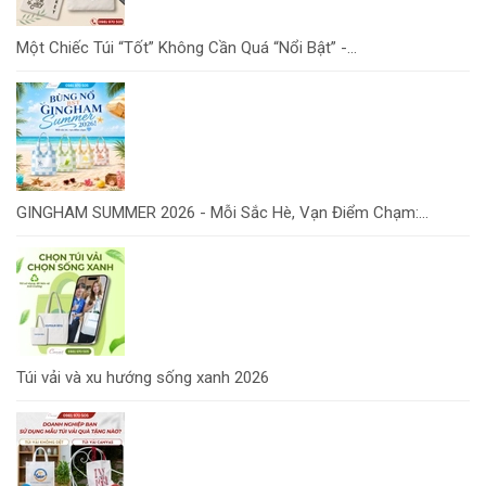
Một Chiếc Túi “Tốt” Không Cần Quá “Nổi Bật” -...
GINGHAM SUMMER 2026 - Mỗi Sắc Hè, Vạn Điểm Chạm:...
Túi vải và xu hướng sống xanh 2026