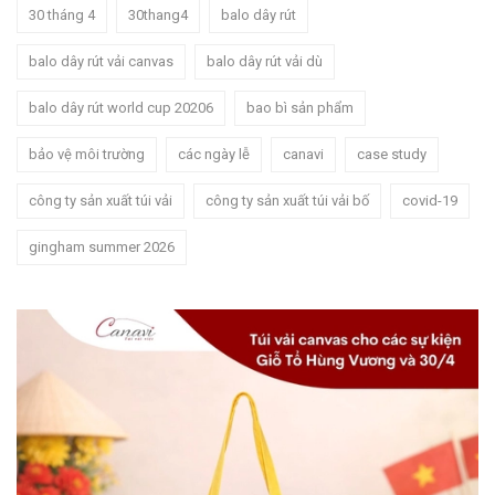
30 tháng 4
30thang4
balo dây rút
balo dây rút vải canvas
balo dây rút vải dù
balo dây rút world cup 20206
bao bì sản phẩm
bảo vệ môi trường
các ngày lễ
canavi
case study
công ty sản xuất túi vải
công ty sản xuất túi vải bố
covid-19
gingham summer 2026