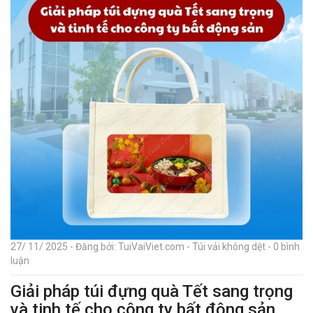
27/ 11/ 2025 - Đăng bởi: TuiVaiViet.com - Túi vải không dệt - 0 bình
luận
Giải pháp túi đựng quà Tết sang trọng
và tinh tế cho công ty bất động sản