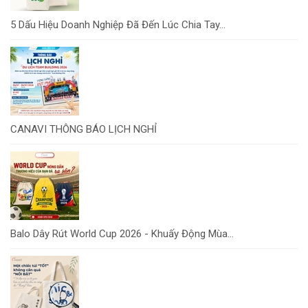
5 Dấu Hiệu Doanh Nghiệp Đã Đến Lúc Chia Tay...
CANAVI THÔNG BÁO LỊCH NGHỈ
Balo Dây Rút World Cup 2026 - Khuấy Động Mùa...