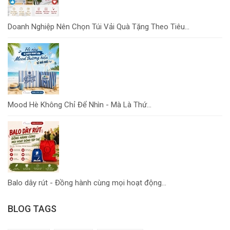
Doanh Nghiệp Nên Chọn Túi Vải Quà Tặng Theo Tiêu...
Mood Hè Không Chỉ Để Nhìn - Mà Là Thứ...
Balo dây rút - Đồng hành cùng mọi hoạt động...
BLOG TAGS