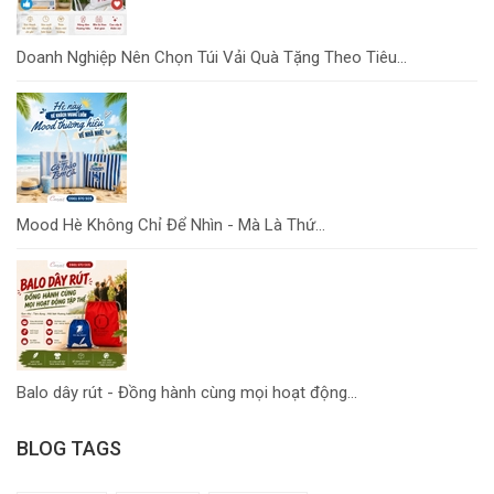
Doanh Nghiệp Nên Chọn Túi Vải Quà Tặng Theo Tiêu...
Mood Hè Không Chỉ Để Nhìn - Mà Là Thứ...
Balo dây rút - Đồng hành cùng mọi hoạt động...
BLOG TAGS