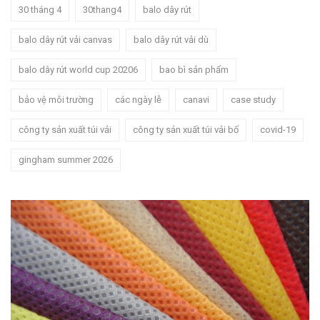
30 tháng 4
30thang4
balo dây rút
balo dây rút vải canvas
balo dây rút vải dù
balo dây rút world cup 20206
bao bì sản phẩm
bảo vệ môi trường
các ngày lễ
canavi
case study
công ty sản xuất túi vải
công ty sản xuất túi vải bố
covid-19
gingham summer 2026