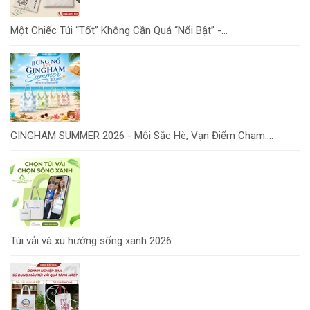
Một Chiếc Túi “Tốt” Không Cần Quá “Nổi Bật” -...
GINGHAM SUMMER 2026 - Mỗi Sắc Hè, Vạn Điểm Chạm:...
Túi vải và xu hướng sống xanh 2026