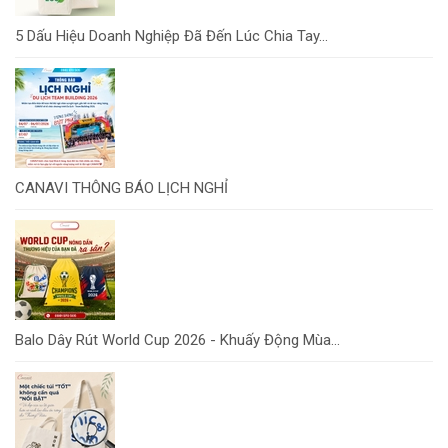
5 Dấu Hiệu Doanh Nghiệp Đã Đến Lúc Chia Tay...
CANAVI THÔNG BÁO LỊCH NGHỈ
Balo Dây Rút World Cup 2026 - Khuấy Động Mùa...