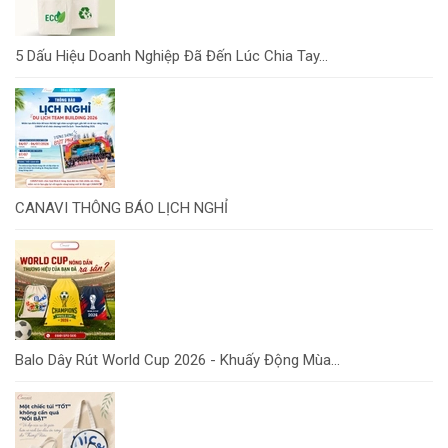
5 Dấu Hiệu Doanh Nghiệp Đã Đến Lúc Chia Tay...
CANAVI THÔNG BÁO LỊCH NGHỈ
Balo Dây Rút World Cup 2026 - Khuấy Động Mùa...