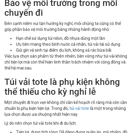
Bảo vệ môi trường trong mỗi
chuyến đi
Bên cạnh niềm vui tận hưởng kỳ nghỉ, mỗi chúng ta cũng có thể
góp phần bảo vệ môi trường bằng những hành động nhỏ:
Hạn chế sử dụng túi nilon, đồ nhựa dùng một lần
Ưu tiên mang theo bình nước cá nhân, túi vải tái sử dụng
Giữ gìn vệ sinh tại điểm du lịch, không xả rác bừa bãi
Việc lựa chọn sản phẩm từ thiên nhiên, bền vững như túi vải không
chỉ tiện lợi mà còn thể hiện tinh thần trách nhiệm với cộng đồng và
thế hệ mai sau.
Túi vải tote là phụ kiện không
thể thiếu cho kỳ nghỉ lễ
Một chuyến đi trọn vẹn không chỉ cần kế hoạch rõ ràng mà còn cần
chuẩn bị phụ kiện tiện lợi. Trong đó,
túi vải tote
là một trong những
lựa chọn được ưa chuộng nhất hiện nay.
Lý do nên chọn túi vải tote khi đi du lịch:
Tiện lợi, dung tích rộng: Dễ dàng đựng quần áo, mỹ phẩm, đồ