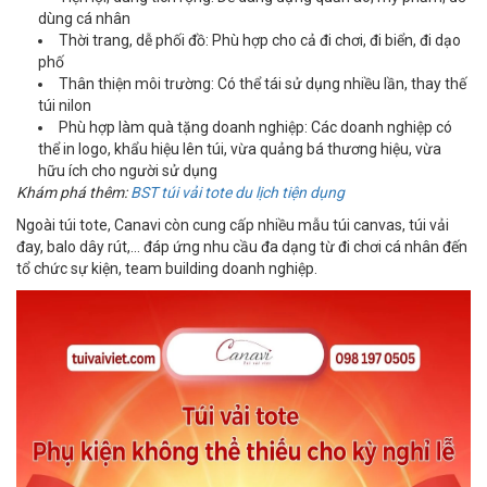
dùng cá nhân
Thời trang, dễ phối đồ: Phù hợp cho cả đi chơi, đi biển, đi dạo
phố
Thân thiện môi trường: Có thể tái sử dụng nhiều lần, thay thế
túi nilon
Phù hợp làm quà tặng doanh nghiệp: Các doanh nghiệp có
thể in logo, khẩu hiệu lên túi, vừa quảng bá thương hiệu, vừa
hữu ích cho người sử dụng
Khám phá thêm:
BST túi vải tote du lịch tiện dụng
Ngoài túi tote, Canavi còn cung cấp nhiều mẫu túi canvas, túi vải
đay, balo dây rút,… đáp ứng nhu cầu đa dạng từ đi chơi cá nhân đến
tổ chức sự kiện, team building doanh nghiệp.