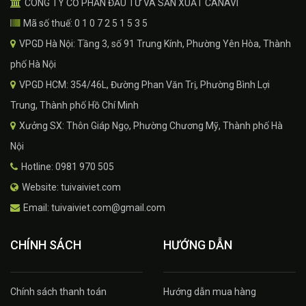
CÔNG TY CỔ PHẦN ĐẦU TƯ VÀ SẢN XUẤT CANAVI
Mã số thuế: 0 1 0 7 2 5 1 5 3 5
VPGD Hà Nội: Tầng 3, số 91 Trung Kính, Phường Yên Hòa, Thành
phố Hà Nội
VPGD HCM: 354/46L, Đường Phan Văn Trị, Phường Bình Lợi
Trung, Thành phố Hồ Chí Minh
Xưởng SX: Thôn Giáp Ngọ, Phường Chương Mỹ, Thành phố Hà
Nội
Hotline: 0981 970 505
Website: tuivaiviet.com
Email: tuivaiviet.com@gmail.com
CHÍNH SÁCH
HƯỚNG DẪN
Chính sách thanh toán
Hướng dẫn mua hàng