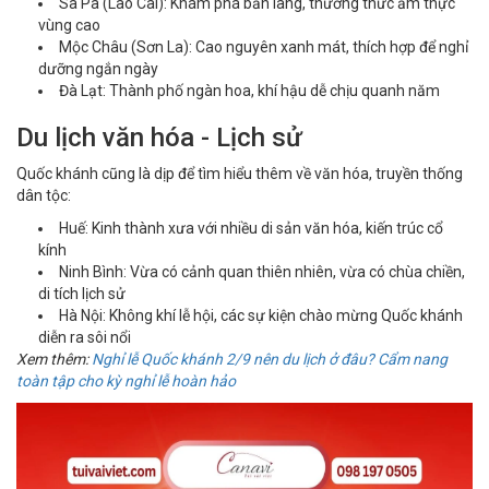
Sa Pa (Lào Cai): Khám phá bản làng, thưởng thức ẩm thực
vùng cao
Mộc Châu (Sơn La): Cao nguyên xanh mát, thích hợp để nghỉ
dưỡng ngắn ngày
Đà Lạt: Thành phố ngàn hoa, khí hậu dễ chịu quanh năm
Du lịch văn hóa - Lịch sử
Quốc khánh cũng là dịp để tìm hiểu thêm về văn hóa, truyền thống
dân tộc:
Huế: Kinh thành xưa với nhiều di sản văn hóa, kiến trúc cổ
kính
Ninh Bình: Vừa có cảnh quan thiên nhiên, vừa có chùa chiền,
di tích lịch sử
Hà Nội: Không khí lễ hội, các sự kiện chào mừng Quốc khánh
diễn ra sôi nổi
Xem thêm:
Nghỉ lễ Quốc khánh 2/9 nên du lịch ở đâu? Cẩm nang
toàn tập cho kỳ nghỉ lễ hoàn hảo