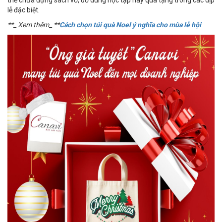
lễ đặc biệt.
**_ Xem thêm_ **
Cách chọn túi quà Noel ý nghĩa cho mùa lễ hội