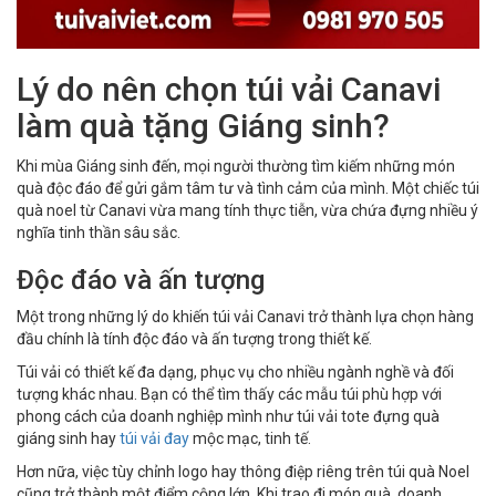
Lý do nên chọn túi vải Canavi
làm quà tặng Giáng sinh?
Khi mùa Giáng sinh đến, mọi người thường tìm kiếm những món
quà độc đáo để gửi gắm tâm tư và tình cảm của mình. Một chiếc túi
quà noel từ Canavi vừa mang tính thực tiễn, vừa chứa đựng nhiều ý
nghĩa tinh thần sâu sắc.
Độc đáo và ấn tượng
Một trong những lý do khiến túi vải Canavi trở thành lựa chọn hàng
đầu chính là tính độc đáo và ấn tượng trong thiết kế.
Túi vải có thiết kế đa dạng, phục vụ cho nhiều ngành nghề và đối
tượng khác nhau. Bạn có thể tìm thấy các mẫu túi phù hợp với
phong cách của doanh nghiệp mình như túi vải tote đựng quà
giáng sinh hay
túi vải đay
mộc mạc, tinh tế.
Hơn nữa, việc tùy chỉnh logo hay thông điệp riêng trên túi quà Noel
cũng trở thành một điểm cộng lớn. Khi trao đi món quà, doanh