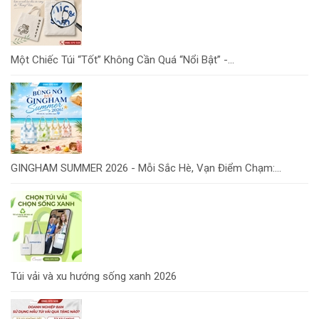
Một Chiếc Túi “Tốt” Không Cần Quá “Nổi Bật” -...
GINGHAM SUMMER 2026 - Mỗi Sắc Hè, Vạn Điểm Chạm:...
Túi vải và xu hướng sống xanh 2026