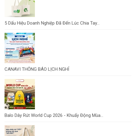
5 Dấu Hiệu Doanh Nghiệp Đã Đến Lúc Chia Tay...
CANAVI THÔNG BÁO LỊCH NGHỈ
Balo Dây Rút World Cup 2026 - Khuấy Động Mùa...