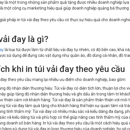
đay là một trong những sản phẩm quà tặng được nhiều doanh nghiệp lựa c
là một công cụ marketing hiệu quả giúp doanh nghiệp quảng bá thương 
u giải pháp in túi vải đay theo yêu cầu có thực sự hiệu quả cho doanh ngh
vải đay là gì?
đay
là loại túi được làm từ chất liệu vải đay tự nhiên, có độ bền cao, khả nă
ược sử dụng để đựng các vật dụng như quần áo, đồ dùng cá nhân, đồ tra
 ích khi in túi vải đay theo yêu cầu
ải đay theo yêu cầu mang lại nhiều ưu điểm cho doanh nghiệp, bao gồm:
ng độ nhận diện thương hiệu: Túi vải đay có diện tích lớn, thuận lợi cho vi
này giúp tăng độ nhận diện thương hiệu và ghi dấu ấn trong tâm trí khác
o thiện cảm với khách hàng: Túi vải đay là sản phẩm thân thiện với môi 
ng túi vải đay làm quà tặng cho khách hàng thể hiện sự quan tâm và tr
ng tính thẩm mỹ: Túi vải đay có nhiều màu sắc và kiểu dáng đa dạng, ph
ắc và kiểu dáng túi vải phù hợp có thể giúp nâng cao tính thẩm mỹ của
ng doanh số bán hàng: In túi vải đay theo yêu cầu là một cách hiệu quả
 hàng sử dụng túi vải đay in logo thương hiệu của doanh nghiệp, họ sẽ c