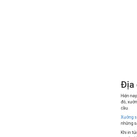
Địa
Hiện nay
đó, xưởn
cầu.
Xưởng sả
những sả
Khi in tú