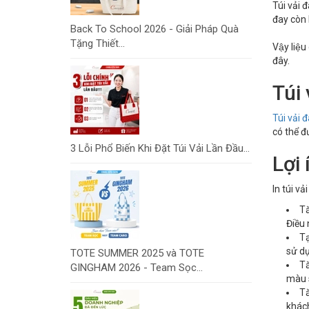
Túi vải 
đay còn 
Back To School 2026 - Giải Pháp Quà
Tặng Thiết...
Vậy liệ
đây.
Túi 
Túi vải 
có thể đ
3 Lỗi Phổ Biến Khi Đặt Túi Vải Lần Đầu...
Lợi
In túi v
Tă
Điều 
Tạ
sử dụ
TOTE SUMMER 2025 và TOTE
Tă
GINGHAM 2026 - Team Sọc...
màu s
Tă
khách