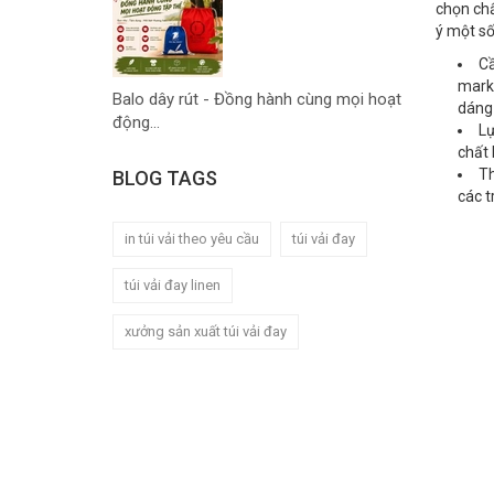
chọn chấ
ý một số
Cầ
marke
Balo dây rút - Đồng hành cùng mọi hoạt
dáng 
động...
Lự
chất 
Th
BLOG TAGS
các t
in túi vải theo yêu cầu
túi vải đay
túi vải đay linen
xưởng sản xuất túi vải đay