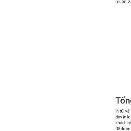
muốn. Xư
Tổn
In túi v
đay in l
khách hàn
để được 