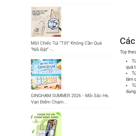
Các 
Một Chiếc Túi “Tốt” Không Cần Quá
“Nổi Bật” -...
Tùy theo
Tú
quà t
Tú
làm q
Tú
dụng 
GINGHAM SUMMER 2026 - Mỗi Sắc Hè,
Vạn Điểm Chạm:...