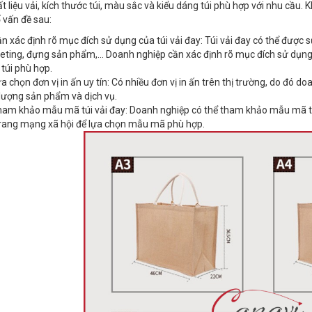
t liệu vải, kích thước túi, màu sắc và kiểu dáng túi phù hợp với nhu cầu. K
 vấn đề sau:
n xác định rõ mục đích sử dụng của túi vải đay: Túi vải đay có thể được
ting, đựng sản phẩm,... Doanh nghiệp cần xác định rõ mục đích sử dụng củ
túi phù hợp.
a chọn đơn vị in ấn uy tín: Có nhiều đơn vị in ấn trên thị trường, do đó d
lượng sản phẩm và dịch vụ.
am khảo mẫu mã túi vải đay: Doanh nghiệp có thể tham khảo mẫu mã túi 
rang mạng xã hội để lựa chọn mẫu mã phù hợp.