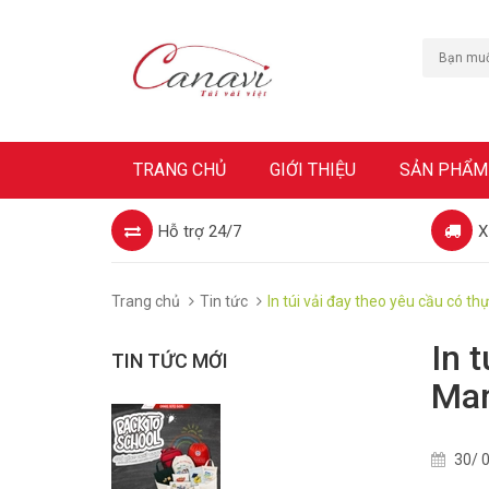
TRANG CHỦ
GIỚI THIỆU
SẢN PHẨM
Hỗ trợ 24/7
X
Trang chủ
Tin tức
In túi vải đay theo yêu cầu có t
In t
TIN TỨC MỚI
Mar
30/ 0