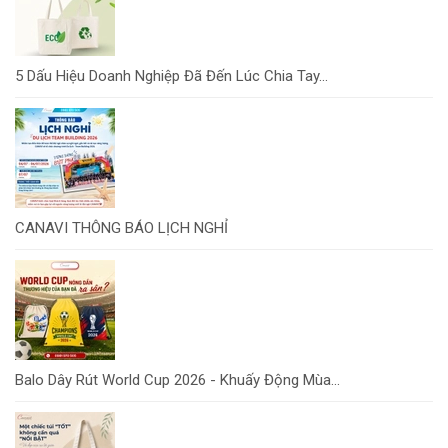
5 Dấu Hiệu Doanh Nghiệp Đã Đến Lúc Chia Tay...
CANAVI THÔNG BÁO LỊCH NGHỈ
Balo Dây Rút World Cup 2026 - Khuấy Động Mùa...