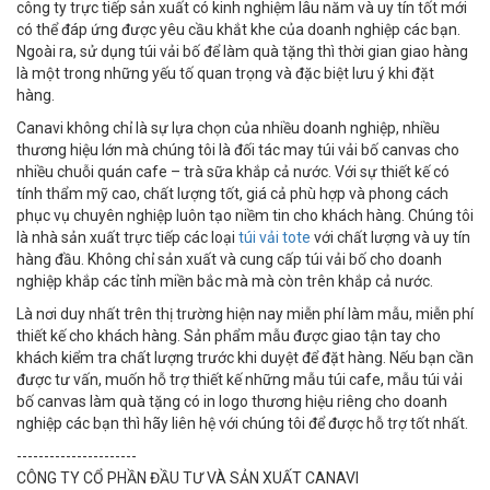
công ty trực tiếp sản xuất có kinh nghiệm lâu năm và uy tín tốt mới
có thể đáp ứng được yêu cầu khắt khe của doanh nghiệp các bạn.
Ngoài ra, sử dụng túi vải bố để làm quà tặng thì thời gian giao hàng
là một trong những yếu tố quan trọng và đặc biệt lưu ý khi đặt
hàng.
Canavi không chỉ là sự lựa chọn của nhiều doanh nghiệp, nhiều
thương hiệu lớn mà chúng tôi là đối tác may túi vải bố canvas cho
nhiều chuỗi quán cafe – trà sữa khắp cả nước. Với sự thiết kế có
tính thẩm mỹ cao, chất lượng tốt, giá cả phù hợp và phong cách
phục vụ chuyên nghiệp luôn tạo niềm tin cho khách hàng. Chúng tôi
là nhà sản xuất trực tiếp các loại
túi vải tote
với chất lượng và uy tín
hàng đầu. Không chỉ sản xuất và cung cấp túi vải bố cho doanh
nghiệp khắp các tỉnh miền bắc mà mà còn trên khắp cả nước.
Là nơi duy nhất trên thị trường hiện nay miễn phí làm mẫu, miễn phí
thiết kế cho khách hàng. Sản phẩm mẫu được giao tận tay cho
khách kiểm tra chất lượng trước khi duyệt để đặt hàng. Nếu bạn cần
được tư vấn, muốn hỗ trợ thiết kế những mẫu túi cafe, mẫu túi vải
bố canvas làm quà tặng có in logo thương hiệu riêng cho doanh
nghiệp các bạn thì hãy liên hệ với chúng tôi để được hỗ trợ tốt nhất.
----------------------
CÔNG TY CỔ PHẦN ĐẦU TƯ VÀ SẢN XUẤT CANAVI