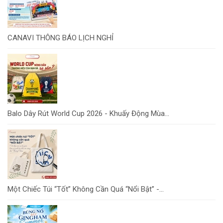
CANAVI THÔNG BÁO LỊCH NGHỈ
Balo Dây Rút World Cup 2026 - Khuấy Động Mùa...
Một Chiếc Túi “Tốt” Không Cần Quá “Nổi Bật” -...