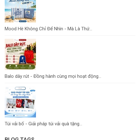
Mood Hè Không Chỉ Để Nhìn - Mà Là Thứ...
Balo dây rút - Đồng hành cùng mọi hoạt động...
Túi vải bố - Giải pháp túi vải quà tặng...
BLOG TAGS