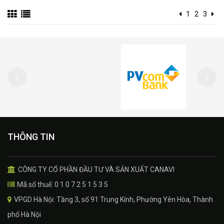
1
2
3
THÔNG TIN
CÔNG TY CỔ PHẦN ĐẦU TƯ VÀ SẢN XUẤT CANAVI
Mã số thuế: 0 1 0 7 2 5 1 5 3 5
VPGD Hà Nội: Tầng 3, số 91 Trung Kính, Phường Yên Hòa, Thành
phố Hà Nội