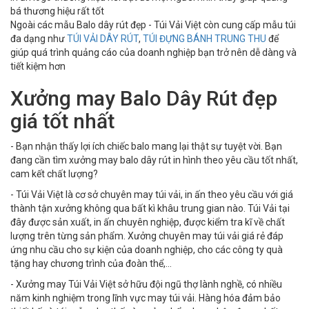
bá thương hiệu rất tốt
Ngoài các mẫu Balo dây rút đẹp - Túi Vải Việt còn cung cấp mẫu túi
đa dạng như
TÚI VẢI DÂY RÚT
,
TÚI ĐỰNG BÁNH TRUNG THU
để
giúp quá trình quảng cáo của doanh nghiệp bạn trở nên dễ dàng và
tiết kiệm hơn
Xưởng may Balo Dây Rút đẹp
giá tốt nhất
- Bạn nhận thấy lợi ích chiếc balo mang lại thật sự tuyệt vời. Bạn
đang cần tìm xưởng may balo dây rút in hình theo yêu cầu tốt nhất,
cam kết chất lượng?
- Túi Vải Việt là cơ sở chuyên may túi vải, in ấn theo yêu cầu với giá
thành tận xưởng không qua bất kì khâu trung gian nào. Túi Vải tại
đây được sản xuất, in ấn chuyên nghiệp, được kiểm tra kĩ về chất
lượng trên từng sản phẩm. Xưởng chuyên may túi vải giá rẻ đáp
ứng nhu cầu cho sự kiện của doanh nghiệp, cho các công ty quà
tặng hay chương trình của đoàn thể,…
- Xưởng may Túi Vải Việt sở hữu đội ngũ thợ lành nghề, có nhiều
năm kinh nghiệm trong lĩnh vực may túi vải. Hàng hóa đảm bảo