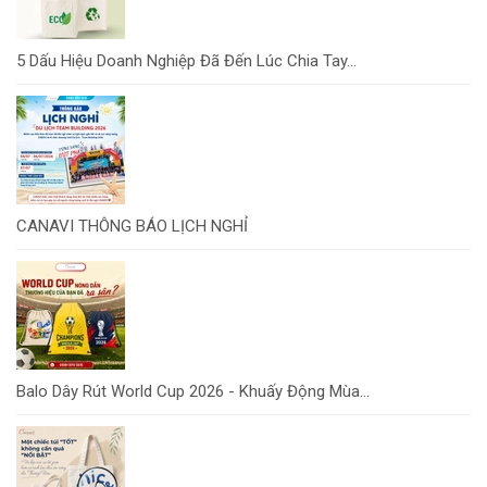
5 Dấu Hiệu Doanh Nghiệp Đã Đến Lúc Chia Tay...
CANAVI THÔNG BÁO LỊCH NGHỈ
Balo Dây Rút World Cup 2026 - Khuấy Động Mùa...